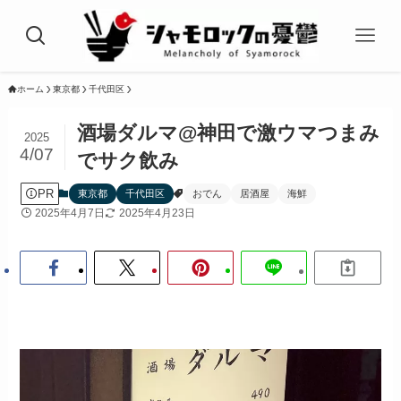
ホーム
東京都
千代田区
酒場ダルマ@神田で激ウマつまみ
2025
4/07
でサク飲み
PR
東京都
千代田区
おでん
居酒屋
海鮮
2025年4月7日
2025年4月23日