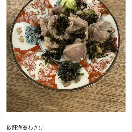
砂肝海苔わさび