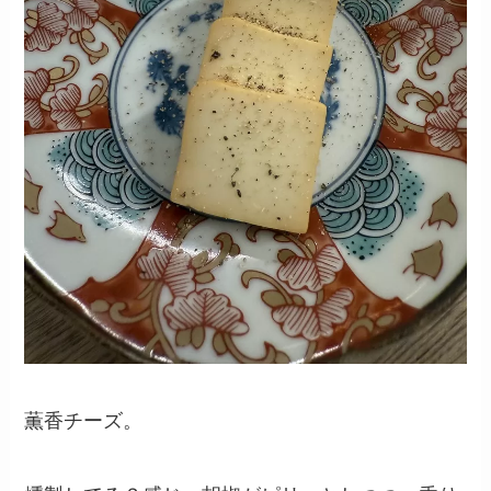
薫香チーズ。