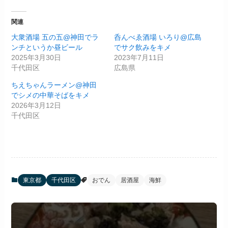
関連
大衆酒場 五の五@神田でラ
呑んべゑ酒場 いろり@広島
ンチというか昼ビール
でサク飲みをキメ
2025年3月30日
2023年7月11日
千代田区
広島県
ちえちゃんラーメン@神田
でシメの中華そばをキメ
2026年3月12日
千代田区
東京都
千代田区
おでん
居酒屋
海鮮