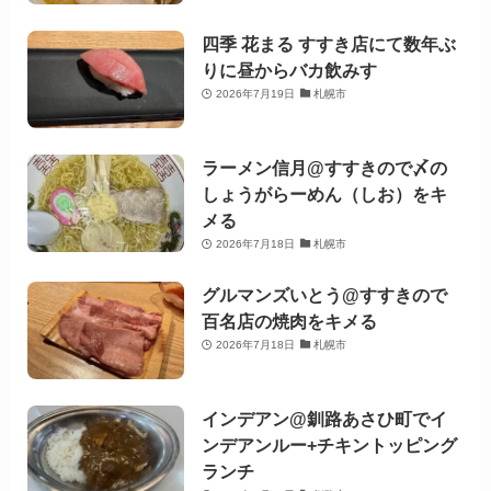
四季 花まる すすき店にて数年ぶ
りに昼からバカ飲みす
2026年7月19日
札幌市
ラーメン信月@すすきので〆の
しょうがらーめん（しお）をキ
メる
2026年7月18日
札幌市
グルマンズいとう@すすきので
百名店の焼肉をキメる
2026年7月18日
札幌市
インデアン@釧路あさひ町でイ
ンデアンルー+チキントッピング
ランチ