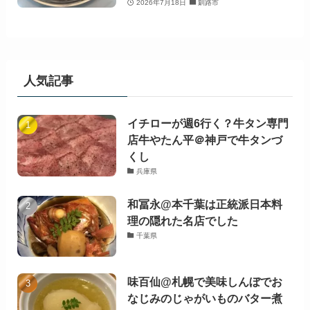
2026年7月18日
釧路市
人気記事
イチローが週6行く？牛タン専門
店牛やたん平＠神戸で牛タンづ
くし
兵庫県
和冨永@本千葉は正統派日本料
理の隠れた名店でした
千葉県
味百仙@札幌で美味しんぼでお
なじみのじゃがいものバター煮