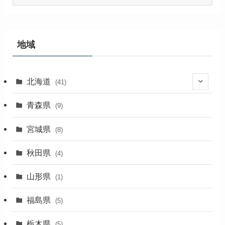
ー
カ
イ
ブ
地域
北海道
(41)
(27)
青森県
(9)
(2)
宮城県
(8)
(1)
秋田県
(4)
(4)
山形県
(1)
(1)
福島県
(5)
(1)
栃木県
(5)