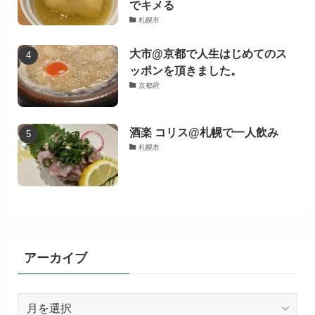
でキメる
札幌市
大市@京都で人生はじめてのス
ッポンを頂きました。
京都府
酒楽 コリス@札幌で一人飲み
札幌市
アーカイブ
ア