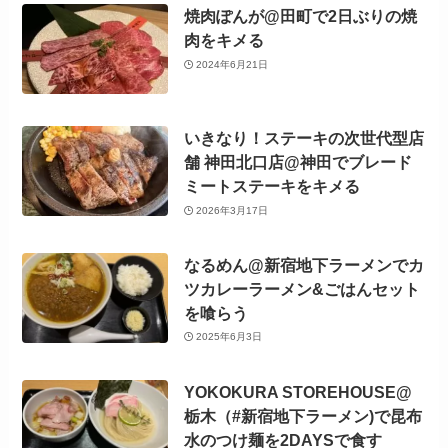
焼肉ぽんが@田町で2日ぶりの焼
肉をキメる
2024年6月21日
いきなり！ステーキの次世代型店
舗 神田北口店@神田でブレード
ミートステーキをキメる
2026年3月17日
なるめん@新宿地下ラーメンでカ
ツカレーラーメン&ごはんセット
を喰らう
2025年6月3日
YOKOKURA STOREHOUSE@
栃木（#新宿地下ラーメン)で昆布
水のつけ麺を2DAYSで食す