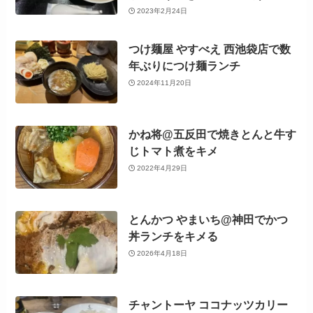
2023年2月24日
つけ麺屋 やすべえ 西池袋店で数
年ぶりにつけ麺ランチ
2024年11月20日
かね将@五反田で焼きとんと牛す
じトマト煮をキメ
2022年4月29日
とんかつ やまいち@神田でかつ
丼ランチをキメる
2026年4月18日
チャントーヤ ココナッツカリー