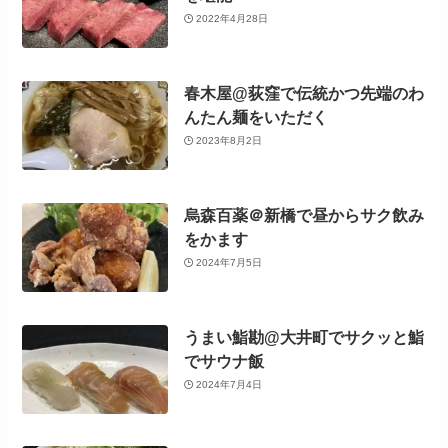
2022年4月28日
春木屋@荻窪で伝統かつ先端のわ
んたん麺をいただく
2023年8月2日
烏森百薬＠新橋で昼からサク飲み
をかます
2024年7月5日
うまい鮨勘@大井町でサクッと鮨
でサウナ飯
2024年7月4日