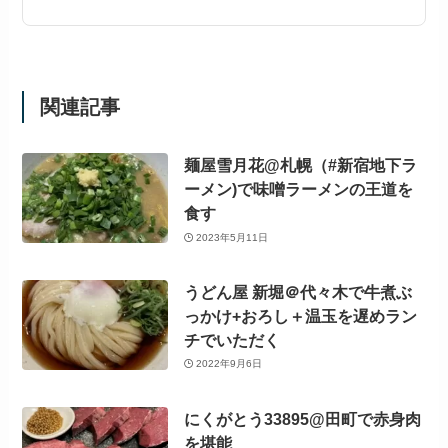
関連記事
麺屋雪月花@札幌（#新宿地下ラ
ーメン)で味噌ラーメンの王道を
食す
2023年5月11日
うどん屋 新堀＠代々木で牛煮ぶ
っかけ+おろし＋温玉を遅めラン
チでいただく
2022年9月6日
にくがとう33895@田町で赤身肉
を堪能