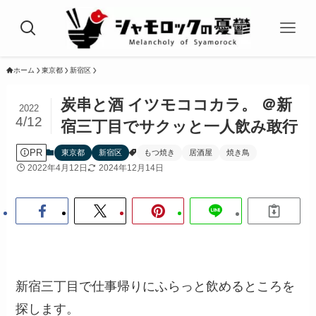
ホーム
東京都
新宿区
炭串と酒 イツモココカラ。 ＠新
2022
4/12
宿三丁目でサクッと一人飲み敢行
PR
東京都
新宿区
もつ焼き
居酒屋
焼き鳥
2022年4月12日
2024年12月14日
新宿三丁目で仕事帰りにふらっと飲めるところを
探します。