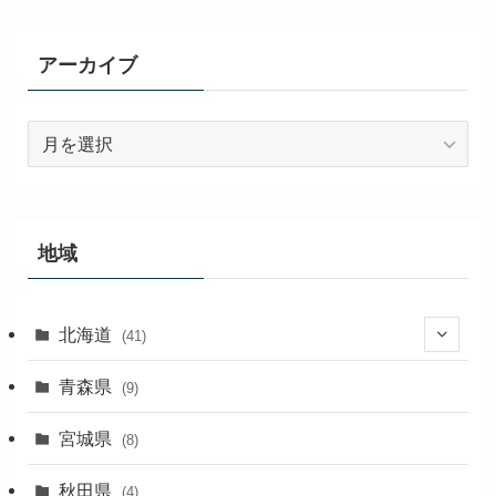
アーカイブ
ア
ー
カ
イ
ブ
地域
北海道
(41)
(27)
青森県
(9)
(2)
宮城県
(8)
(1)
秋田県
(4)