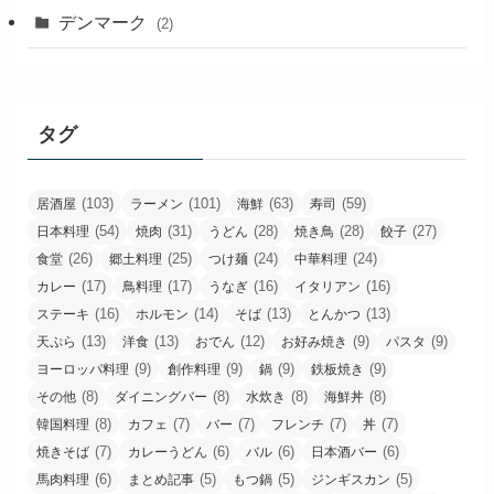
デンマーク
(2)
タグ
(103)
(101)
(63)
(59)
居酒屋
ラーメン
海鮮
寿司
(54)
(31)
(28)
(28)
(27)
日本料理
焼肉
うどん
焼き鳥
餃子
(26)
(25)
(24)
(24)
食堂
郷土料理
つけ麺
中華料理
(17)
(17)
(16)
(16)
カレー
鳥料理
うなぎ
イタリアン
(16)
(14)
(13)
(13)
ステーキ
ホルモン
そば
とんかつ
(13)
(13)
(12)
(9)
(9)
天ぷら
洋食
おでん
お好み焼き
パスタ
(9)
(9)
(9)
(9)
ヨーロッパ料理
創作料理
鍋
鉄板焼き
(8)
(8)
(8)
(8)
その他
ダイニングバー
水炊き
海鮮丼
(8)
(7)
(7)
(7)
(7)
韓国料理
カフェ
バー
フレンチ
丼
(7)
(6)
(6)
(6)
焼きそば
カレーうどん
バル
日本酒バー
(6)
(5)
(5)
(5)
馬肉料理
まとめ記事
もつ鍋
ジンギスカン