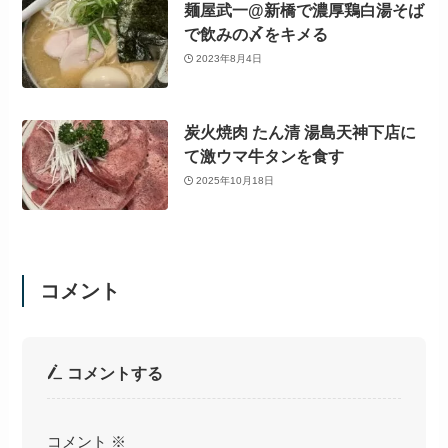
麺屋武一@新橋で濃厚鶏白湯そば
で飲みの〆をキメる
2023年8月4日
炭火焼肉 たん清 湯島天神下店に
て激ウマ牛タンを食す
2025年10月18日
コメント
コメントする
コメント
※