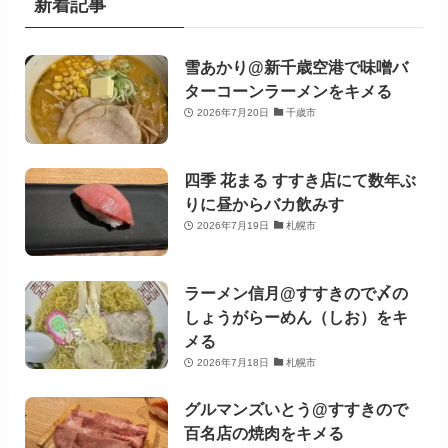
新着記事
雪あかり@新千歳空港で味噌バ
ターコーンラーメンをキメる
2026年7月20日
千歳市
四季 花まる すすき店にて数年ぶ
りに昼からバカ飲みす
2026年7月19日
札幌市
ラーメン信月@すすきので〆の
しょうがらーめん（しお）をキ
メる
2026年7月18日
札幌市
グルマンズいとう@すすきので
百名店の焼肉をキメる