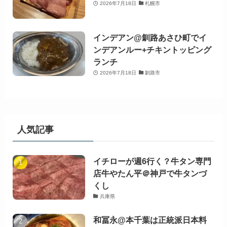
2026年7月18日
札幌市
インデアン@釧路あさひ町でイ
ンデアンルー+チキントッピング
ランチ
2026年7月18日
釧路市
人気記事
イチローが週6行く？牛タン専門
店牛やたん平＠神戸で牛タンづ
くし
兵庫県
和冨永@本千葉は正統派日本料