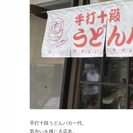
手打十段うどんバカ一代。
気合いを感じる店名。