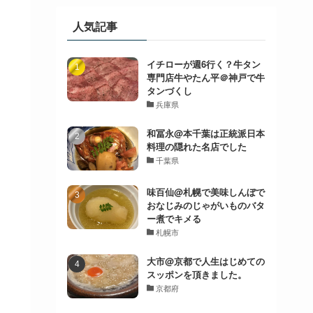
人気記事
イチローが週6行く？牛タン
専門店牛やたん平＠神戸で牛
タンづくし
兵庫県
和冨永@本千葉は正統派日本
料理の隠れた名店でした
千葉県
味百仙@札幌で美味しんぼで
おなじみのじゃがいものバタ
ー煮でキメる
札幌市
大市@京都で人生はじめての
スッポンを頂きました。
京都府