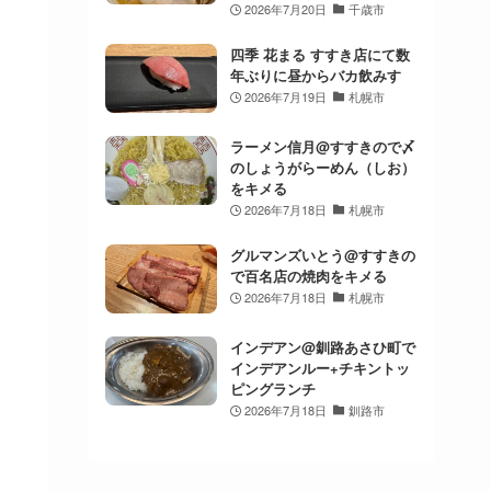
2026年7月20日
千歳市
四季 花まる すすき店にて数
年ぶりに昼からバカ飲みす
2026年7月19日
札幌市
ラーメン信月@すすきので〆
のしょうがらーめん（しお）
をキメる
2026年7月18日
札幌市
グルマンズいとう@すすきの
で百名店の焼肉をキメる
2026年7月18日
札幌市
インデアン@釧路あさひ町で
インデアンルー+チキントッ
ピングランチ
2026年7月18日
釧路市