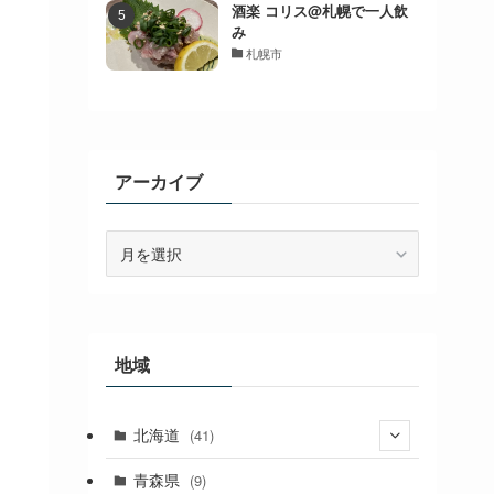
酒楽 コリス@札幌で一人飲
み
札幌市
アーカイブ
ア
ー
カ
イ
ブ
地域
北海道
(41)
(27)
青森県
(9)