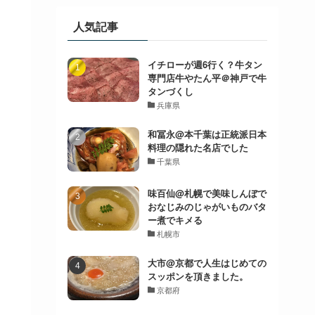
人気記事
イチローが週6行く？牛タン
専門店牛やたん平＠神戸で牛
タンづくし
兵庫県
和冨永@本千葉は正統派日本
料理の隠れた名店でした
千葉県
味百仙@札幌で美味しんぼで
おなじみのじゃがいものバタ
ー煮でキメる
札幌市
大市@京都で人生はじめての
スッポンを頂きました。
京都府