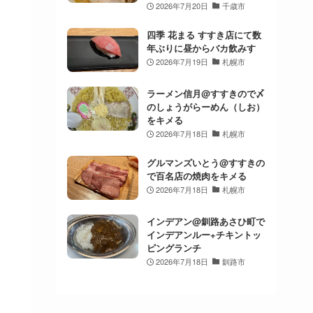
2026年7月20日
千歳市
四季 花まる すすき店にて数
年ぶりに昼からバカ飲みす
2026年7月19日
札幌市
ラーメン信月@すすきので〆
のしょうがらーめん（しお）
をキメる
2026年7月18日
札幌市
グルマンズいとう@すすきの
で百名店の焼肉をキメる
2026年7月18日
札幌市
インデアン@釧路あさひ町で
インデアンルー+チキントッ
ピングランチ
2026年7月18日
釧路市