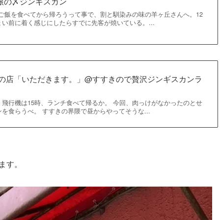
旅の〆ジンギスカン
昼ご飯を食べてから帰ろうって事で、割と馴染みの味の羊ヶ丘さんへ。12
い前に着く感じにしたらすでに先客が焼いている。...
いの店「いただきます。」@すすきので贅沢ジンギスカンラ
飛行機は15時、ランチ食べて帰るか。 今回、肉っけがなかったのとせ
を食らうべ。 すすきの界隈で昼からやってそうな...
ます。