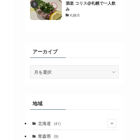
酒楽 コリス@札幌で一人飲
み
札幌市
アーカイブ
ア
ー
カ
イ
ブ
地域
北海道
(41)
(27)
青森県
(9)