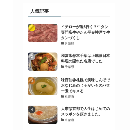
人気記事
イチローが週6行く？牛タン
専門店牛やたん平＠神戸で牛
タンづくし
兵庫県
和冨永@本千葉は正統派日本
料理の隠れた名店でした
千葉県
味百仙@札幌で美味しんぼで
おなじみのじゃがいものバタ
ー煮でキメる
札幌市
大市@京都で人生はじめての
スッポンを頂きました。
京都府