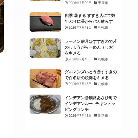
2026年7月20日
千歳市
四季 花まる すすき店にて数
年ぶりに昼からバカ飲みす
2026年7月19日
札幌市
ラーメン信月@すすきので〆
のしょうがらーめん（しお）
をキメる
2026年7月18日
札幌市
グルマンズいとう@すすきの
で百名店の焼肉をキメる
2026年7月18日
札幌市
インデアン@釧路あさひ町で
インデアンルー+チキントッ
ピングランチ
2026年7月18日
釧路市