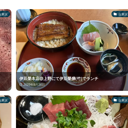
台東区
台東区
伊豆榮本店@上野にて伊豆榮膳(竹)でランチ
2025年9月26日
台東区
台東区