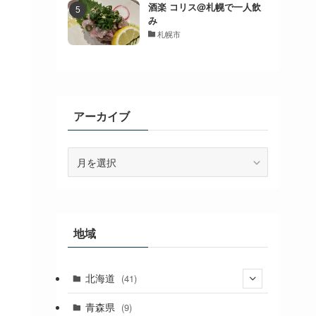
酒楽 コリス@札幌で一人飲
み
札幌市
アーカイブ
ア
ー
カ
イ
ブ
地域
北海道
(41)
(27)
青森県
(9)