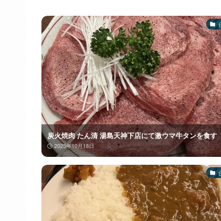
炭火焼肉 たん清 湯島天神下店にて激ウマ牛タンを食す
2025年10月18日