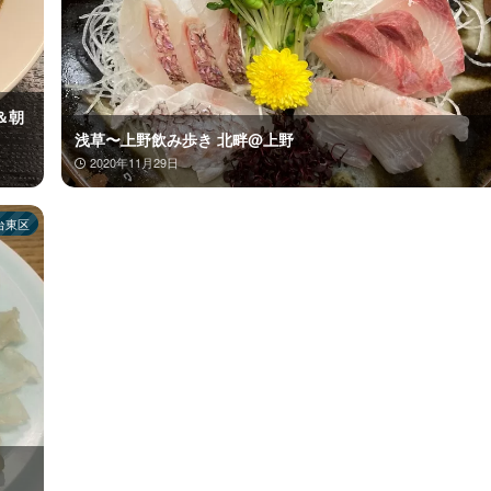
＆朝
浅草〜上野飲み歩き 北畔@上野
2020年11月29日
台東区