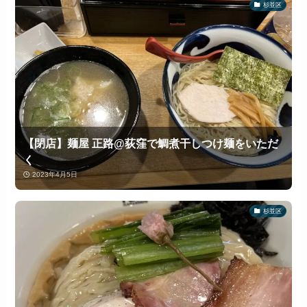
杉並区
【閉店】麺屋 正路@荻窪で鯛煮干しつけ麺をいただ
く
2023年4月5日
杉並区