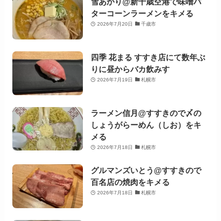
雪あかり@新千歳空港で味噌バ
ターコーンラーメンをキメる
2026年7月20日
千歳市
四季 花まる すすき店にて数年ぶ
りに昼からバカ飲みす
2026年7月19日
札幌市
ラーメン信月@すすきので〆の
しょうがらーめん（しお）をキ
メる
2026年7月18日
札幌市
グルマンズいとう@すすきので
百名店の焼肉をキメる
2026年7月18日
札幌市