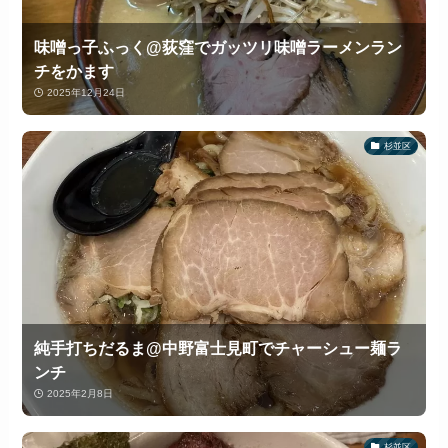
味噌っ子ふっく@荻窪でガッツリ味噌ラーメンラン
チをかます
2025年12月24日
杉並区
純手打ちだるま@中野富士見町でチャーシュー麺ラ
ンチ
2025年2月8日
杉並区