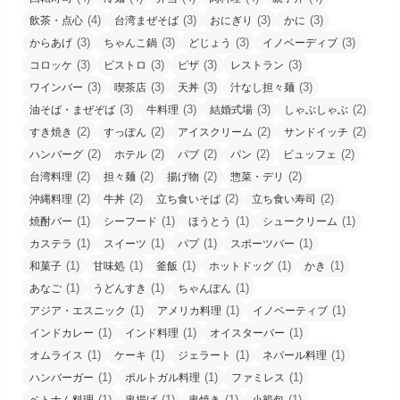
(4)
(3)
(3)
(3)
飲茶・点心
台湾まぜそば
おにぎり
かに
(3)
(3)
(3)
(3)
からあげ
ちゃんこ鍋
どじょう
イノベーディブ
(3)
(3)
(3)
(3)
コロッケ
ビストロ
ピザ
レストラン
(3)
(3)
(3)
(3)
ワインバー
喫茶店
天丼
汁なし担々麺
(3)
(3)
(3)
(2)
油そば・まぜぞば
牛料理
結婚式場
しゃぶしゃぶ
(2)
(2)
(2)
(2)
すき焼き
すっぽん
アイスクリーム
サンドイッチ
(2)
(2)
(2)
(2)
(2)
ハンバーグ
ホテル
パブ
パン
ビュッフェ
(2)
(2)
(2)
(2)
台湾料理
担々麺
揚げ物
惣菜・デリ
(2)
(2)
(2)
(2)
沖縄料理
牛丼
立ち食いそば
立ち食い寿司
(1)
(1)
(1)
(1)
焼酎バー
シーフード
ほうとう
シュークリーム
(1)
(1)
(1)
(1)
カステラ
スイーツ
パプ
スポーツバー
(1)
(1)
(1)
(1)
(1)
和菓子
甘味処
釜飯
ホットドッグ
かき
(1)
(1)
(1)
あなご
うどんすき
ちゃんぽん
(1)
(1)
(1)
アジア・エスニック
アメリカ料理
イノベーティブ
(1)
(1)
(1)
インドカレー
インド料理
オイスターバー
(1)
(1)
(1)
(1)
オムライス
ケーキ
ジェラート
ネパール料理
(1)
(1)
(1)
ハンバーガー
ポルトガル料理
ファミレス
(1)
(1)
(1)
(1)