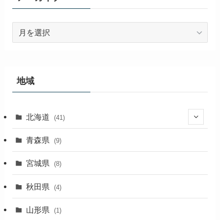
ア
ー
カ
イ
ブ
地域
北海道
(41)
(27)
青森県
(9)
(2)
宮城県
(8)
(1)
秋田県
(4)
(4)
山形県
(1)