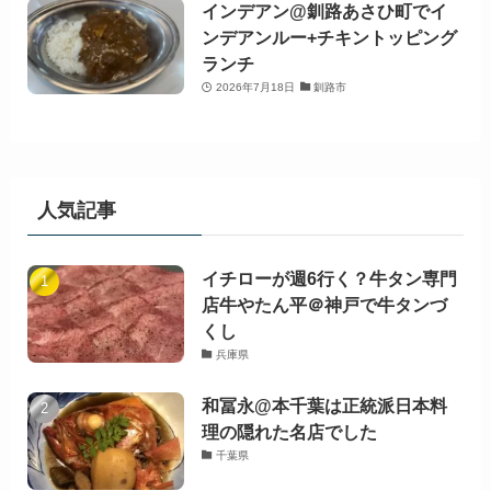
インデアン@釧路あさひ町でイ
ンデアンルー+チキントッピング
ランチ
2026年7月18日
釧路市
人気記事
イチローが週6行く？牛タン専門
店牛やたん平＠神戸で牛タンづ
くし
兵庫県
和冨永@本千葉は正統派日本料
理の隠れた名店でした
千葉県