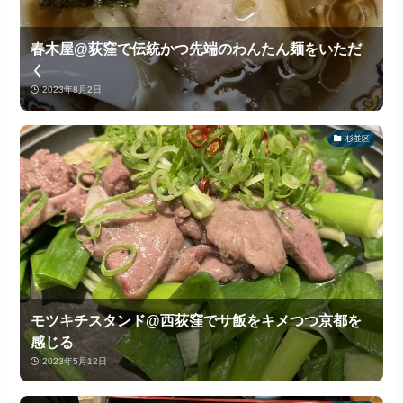
春木屋@荻窪で伝統かつ先端のわんたん麺をいただ
く
2023年8月2日
杉並区
モツキチスタンド@西荻窪でサ飯をキメつつ京都を
感じる
2023年5月12日