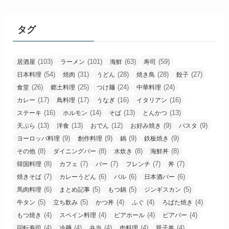
タグ
(103)
(101)
(63)
(59)
居酒屋
ラーメン
海鮮
寿司
(54)
(31)
(28)
(28)
(27)
日本料理
焼肉
うどん
焼き鳥
餃子
(26)
(25)
(24)
(24)
食堂
郷土料理
つけ麺
中華料理
(17)
(17)
(16)
(16)
カレー
鳥料理
うなぎ
イタリアン
(16)
(14)
(13)
(13)
ステーキ
ホルモン
そば
とんかつ
(13)
(13)
(12)
(9)
(9)
天ぷら
洋食
おでん
お好み焼き
パスタ
(9)
(9)
(9)
(9)
ヨーロッパ料理
創作料理
鍋
鉄板焼き
(8)
(8)
(8)
(8)
その他
ダイニングバー
水炊き
海鮮丼
(8)
(7)
(7)
(7)
(7)
韓国料理
カフェ
バー
フレンチ
丼
(7)
(6)
(6)
(6)
焼きそば
カレーうどん
バル
日本酒バー
(6)
(5)
(5)
(5)
馬肉料理
まとめ記事
もつ鍋
ジンギスカン
(5)
(5)
(4)
(4)
(4)
牛タン
立ち飲み
かつ丼
ふぐ
ろばた焼き
(4)
(4)
(4)
(4)
もつ焼き
スペイン料理
ビアホール
ビアバー
(4)
(4)
(4)
(4)
(4)
回転寿司
冷麺
弁当
肉料理
親子丼