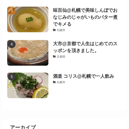
味百仙@札幌で美味しんぼでお
なじみのじゃがいものバター煮
でキメる
札幌市
大市@京都で人生はじめてのス
ッポンを頂きました。
京都府
酒楽 コリス@札幌で一人飲み
札幌市
アーカイブ