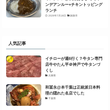
ンデアンルー+チキントッピング
ランチ
2026年7月18日
釧路市
人気記事
イチローが週6行く？牛タン専門
店牛やたん平＠神戸で牛タンづ
くし
兵庫県
和冨永@本千葉は正統派日本料
理の隠れた名店でした
千葉県