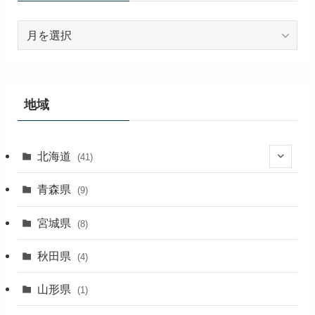
ア
ー
カ
イ
ブ
地域
北海道
(41)
(27)
青森県
(9)
(2)
宮城県
(8)
(1)
秋田県
(4)
(4)
山形県
(1)
(1)