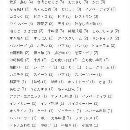
(4)
(3)
(3)
(3)
飲茶・点心
台湾まぜそば
おにぎり
かに
(3)
(3)
(3)
(3)
からあげ
ちゃんこ鍋
どじょう
イノベーディブ
(3)
(3)
(3)
(3)
コロッケ
ビストロ
ピザ
レストラン
(3)
(3)
(3)
(3)
ワインバー
喫茶店
天丼
汁なし担々麺
(3)
(3)
(3)
(2)
油そば・まぜぞば
牛料理
結婚式場
しゃぶしゃぶ
(2)
(2)
(2)
(2)
すき焼き
すっぽん
アイスクリーム
サンドイッチ
(2)
(2)
(2)
(2)
(2)
ハンバーグ
ホテル
パブ
パン
ビュッフェ
(2)
(2)
(2)
(2)
台湾料理
担々麺
揚げ物
惣菜・デリ
(2)
(2)
(2)
(2)
沖縄料理
牛丼
立ち食いそば
立ち食い寿司
(1)
(1)
(1)
(1)
焼酎バー
シーフード
ほうとう
シュークリーム
(1)
(1)
(1)
(1)
カステラ
スイーツ
パプ
スポーツバー
(1)
(1)
(1)
(1)
(1)
和菓子
甘味処
釜飯
ホットドッグ
かき
(1)
(1)
(1)
あなご
うどんすき
ちゃんぽん
(1)
(1)
(1)
アジア・エスニック
アメリカ料理
イノベーティブ
(1)
(1)
(1)
インドカレー
インド料理
オイスターバー
(1)
(1)
(1)
(1)
オムライス
ケーキ
ジェラート
ネパール料理
(1)
(1)
(1)
ハンバーガー
ポルトガル料理
ファミレス
(1)
(1)
(1)
(1)
ベトナム料理
串揚げ
串焼き
小籠包