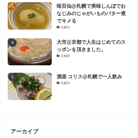
味百仙@札幌で美味しんぼでお
なじみのじゃがいものバター煮
でキメる
札幌市
大市@京都で人生はじめてのス
ッポンを頂きました。
京都府
酒楽 コリス@札幌で一人飲み
札幌市
アーカイブ