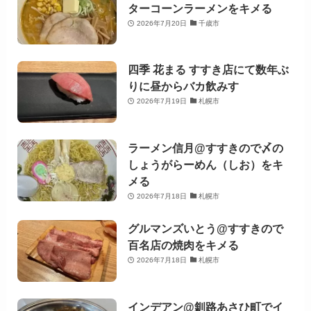
ターコーンラーメンをキメる
2026年7月20日
千歳市
四季 花まる すすき店にて数年ぶ
りに昼からバカ飲みす
2026年7月19日
札幌市
ラーメン信月@すすきので〆の
しょうがらーめん（しお）をキ
メる
2026年7月18日
札幌市
グルマンズいとう@すすきので
百名店の焼肉をキメる
2026年7月18日
札幌市
インデアン@釧路あさひ町でイ