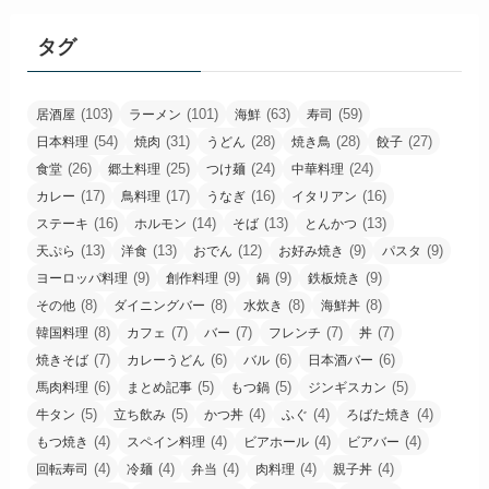
タグ
(103)
(101)
(63)
(59)
居酒屋
ラーメン
海鮮
寿司
(54)
(31)
(28)
(28)
(27)
日本料理
焼肉
うどん
焼き鳥
餃子
(26)
(25)
(24)
(24)
食堂
郷土料理
つけ麺
中華料理
(17)
(17)
(16)
(16)
カレー
鳥料理
うなぎ
イタリアン
(16)
(14)
(13)
(13)
ステーキ
ホルモン
そば
とんかつ
(13)
(13)
(12)
(9)
(9)
天ぷら
洋食
おでん
お好み焼き
パスタ
(9)
(9)
(9)
(9)
ヨーロッパ料理
創作料理
鍋
鉄板焼き
(8)
(8)
(8)
(8)
その他
ダイニングバー
水炊き
海鮮丼
(8)
(7)
(7)
(7)
(7)
韓国料理
カフェ
バー
フレンチ
丼
(7)
(6)
(6)
(6)
焼きそば
カレーうどん
バル
日本酒バー
(6)
(5)
(5)
(5)
馬肉料理
まとめ記事
もつ鍋
ジンギスカン
(5)
(5)
(4)
(4)
(4)
牛タン
立ち飲み
かつ丼
ふぐ
ろばた焼き
(4)
(4)
(4)
(4)
もつ焼き
スペイン料理
ビアホール
ビアバー
(4)
(4)
(4)
(4)
(4)
回転寿司
冷麺
弁当
肉料理
親子丼