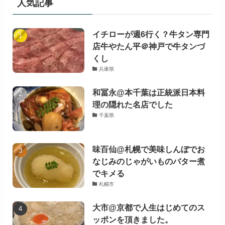
人気記事
イチローが週6行く？牛タン専門
店牛やたん平＠神戸で牛タンづ
くし
兵庫県
和冨永@本千葉は正統派日本料
理の隠れた名店でした
千葉県
味百仙@札幌で美味しんぼでお
なじみのじゃがいものバター煮
でキメる
札幌市
大市@京都で人生はじめてのス
ッポンを頂きました。