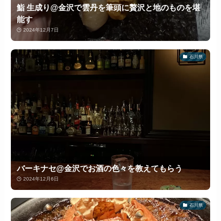
鮨 生成り@金沢で雲丹を筆頭に贅沢と地のものを堪
能す
2024年12月7日
石川県
バーキナセ@金沢でお酒の色々を教えてもらう
2024年12月6日
石川県