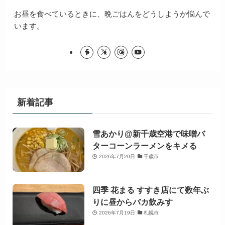
お昼を食べているときに、晩ごはんをどうしようか悩んで
います。
新着記事
雪あかり@新千歳空港で味噌バ
ターコーンラーメンをキメる
2026年7月20日
千歳市
四季 花まる すすき店にて数年ぶ
りに昼からバカ飲みす
2026年7月19日
札幌市