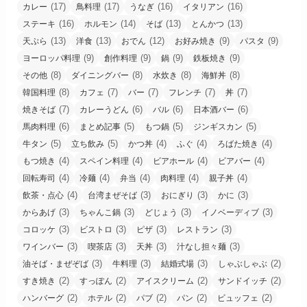
(17)
(17)
(16)
(16)
カレー
鳥料理
うなぎ
イタリアン
(16)
(14)
(13)
(13)
ステーキ
ホルモン
そば
とんかつ
(13)
(13)
(12)
(9)
(9)
天ぷら
洋食
おでん
お好み焼き
パスタ
(9)
(9)
(9)
(9)
ヨーロッパ料理
創作料理
鍋
鉄板焼き
(8)
(8)
(8)
(8)
その他
ダイニングバー
水炊き
海鮮丼
(8)
(7)
(7)
(7)
(7)
韓国料理
カフェ
バー
フレンチ
丼
(7)
(6)
(6)
(6)
焼きそば
カレーうどん
バル
日本酒バー
(6)
(5)
(5)
(5)
馬肉料理
まとめ記事
もつ鍋
ジンギスカン
(5)
(5)
(4)
(4)
(4)
牛タン
立ち飲み
かつ丼
ふぐ
ろばた焼き
(4)
(4)
(4)
(4)
もつ焼き
スペイン料理
ビアホール
ビアバー
(4)
(4)
(4)
(4)
(4)
回転寿司
冷麺
弁当
肉料理
親子丼
(4)
(3)
(3)
(3)
飲茶・点心
台湾まぜそば
おにぎり
かに
(3)
(3)
(3)
(3)
からあげ
ちゃんこ鍋
どじょう
イノベーディブ
(3)
(3)
(3)
(3)
コロッケ
ビストロ
ピザ
レストラン
(3)
(3)
(3)
(3)
ワインバー
喫茶店
天丼
汁なし担々麺
(3)
(3)
(3)
(2)
油そば・まぜぞば
牛料理
結婚式場
しゃぶしゃぶ
(2)
(2)
(2)
(2)
すき焼き
すっぽん
アイスクリーム
サンドイッチ
(2)
(2)
(2)
(2)
(2)
ハンバーグ
ホテル
パブ
パン
ビュッフェ