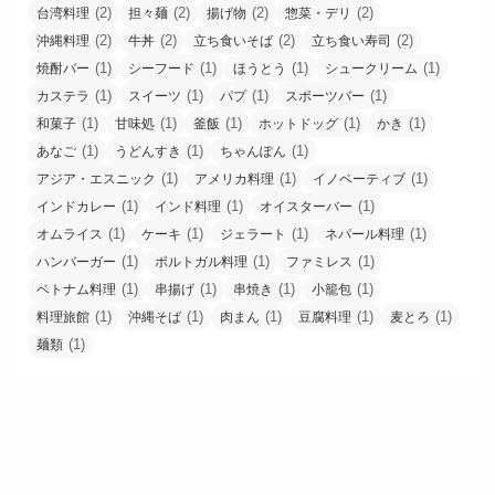
(2)
(2)
(2)
(2)
台湾料理
担々麺
揚げ物
惣菜・デリ
(2)
(2)
(2)
(2)
沖縄料理
牛丼
立ち食いそば
立ち食い寿司
(1)
(1)
(1)
(1)
焼酎バー
シーフード
ほうとう
シュークリーム
(1)
(1)
(1)
(1)
カステラ
スイーツ
パプ
スポーツバー
(1)
(1)
(1)
(1)
(1)
和菓子
甘味処
釜飯
ホットドッグ
かき
(1)
(1)
(1)
あなご
うどんすき
ちゃんぽん
(1)
(1)
(1)
アジア・エスニック
アメリカ料理
イノベーティブ
(1)
(1)
(1)
インドカレー
インド料理
オイスターバー
(1)
(1)
(1)
(1)
オムライス
ケーキ
ジェラート
ネパール料理
(1)
(1)
(1)
ハンバーガー
ポルトガル料理
ファミレス
(1)
(1)
(1)
(1)
ベトナム料理
串揚げ
串焼き
小籠包
(1)
(1)
(1)
(1)
(1)
料理旅館
沖縄そば
肉まん
豆腐料理
麦とろ
(1)
麺類