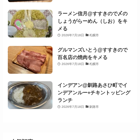
ラーメン信月@すすきので〆の
しょうがらーめん（しお）をキ
メる
2026年7月18日
札幌市
グルマンズいとう@すすきので
百名店の焼肉をキメる
2026年7月18日
札幌市
インデアン@釧路あさひ町でイ
ンデアンルー+チキントッピング
ランチ
2026年7月18日
釧路市