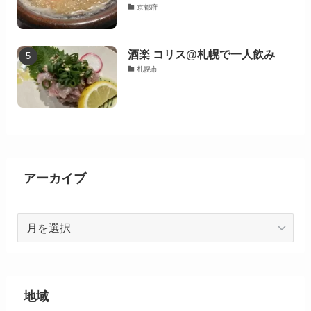
京都府
酒楽 コリス@札幌で一人飲み
札幌市
アーカイブ
ア
ー
カ
イ
ブ
地域