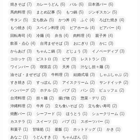
(7)
(6)
(6)
(6)
焼きそば
カレーうどん
バル
日本酒バー
(6)
(5)
(5)
(5)
馬肉料理
まとめ記事
もつ鍋
ジンギスカン
(5)
(5)
(4)
(4)
(4)
牛タン
立ち飲み
かつ丼
ふぐ
ろばた焼き
(4)
(4)
(4)
(4)
もつ焼き
スペイン料理
ビアホール
ビアバー
(4)
(4)
(4)
(4)
(4)
回転寿司
冷麺
弁当
肉料理
親子丼
(4)
(3)
(3)
(3)
飲茶・点心
台湾まぜそば
おにぎり
かに
(3)
(3)
(3)
(3)
からあげ
ちゃんこ鍋
どじょう
イノベーディブ
(3)
(3)
(3)
(3)
コロッケ
ビストロ
ピザ
レストラン
(3)
(3)
(3)
(3)
ワインバー
喫茶店
天丼
汁なし担々麺
(3)
(3)
(3)
(2)
油そば・まぜぞば
牛料理
結婚式場
しゃぶしゃぶ
(2)
(2)
(2)
(2)
すき焼き
すっぽん
アイスクリーム
サンドイッチ
(2)
(2)
(2)
(2)
(2)
ハンバーグ
ホテル
パブ
パン
ビュッフェ
(2)
(2)
(2)
(2)
台湾料理
担々麺
揚げ物
惣菜・デリ
(2)
(2)
(2)
(2)
沖縄料理
牛丼
立ち食いそば
立ち食い寿司
(1)
(1)
(1)
(1)
焼酎バー
シーフード
ほうとう
シュークリーム
(1)
(1)
(1)
(1)
カステラ
スイーツ
パプ
スポーツバー
(1)
(1)
(1)
(1)
(1)
和菓子
甘味処
釜飯
ホットドッグ
かき
(1)
(1)
(1)
あなご
うどんすき
ちゃんぽん