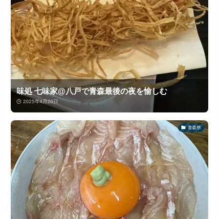
味処 七味家@八戸で青森最後の夜を愉しむ
2025年4月26日
青森県