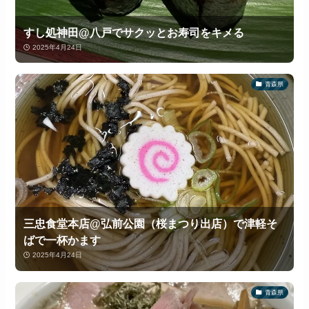
すし処神田@八戸でサクッとお寿司をキメる
2025年4月24日
青森県
三忠食堂本店@弘前公園（桜まつり出店）で津軽そ
ばで一杯かます
2025年4月24日
青森県