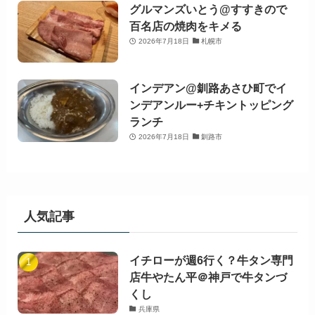
グルマンズいとう@すすきので
百名店の焼肉をキメる
2026年7月18日
札幌市
インデアン@釧路あさひ町でイ
ンデアンルー+チキントッピング
ランチ
2026年7月18日
釧路市
人気記事
イチローが週6行く？牛タン専門
店牛やたん平＠神戸で牛タンづ
くし
兵庫県