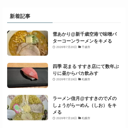
新着記事
雪あかり@新千歳空港で味噌バ
ターコーンラーメンをキメる
2026年7月20日
千歳市
四季 花まる すすき店にて数年ぶ
りに昼からバカ飲みす
2026年7月19日
札幌市
ラーメン信月@すすきので〆の
しょうがらーめん（しお）をキ
メる
2026年7月18日
札幌市