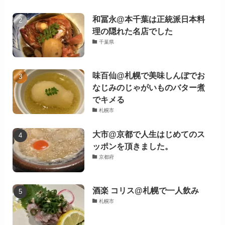
和冨永@本千葉は正統派日本料
理の隠れた名店でした
千葉県
味百仙@札幌で美味しんぼでお
なじみのじゃがいものバター煮
でキメる
札幌市
大市@京都で人生はじめてのス
ッポンを頂きました。
京都府
酒楽 コリス@札幌で一人飲み
札幌市