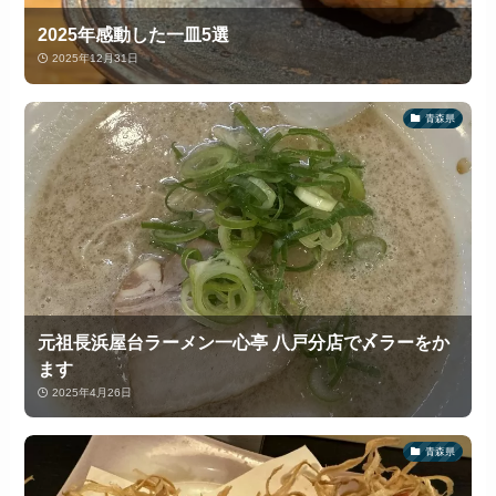
2025年感動した一皿5選
2025年12月31日
青森県
元祖長浜屋台ラーメン一心亭 八戸分店で〆ラーをか
ます
2025年4月26日
青森県