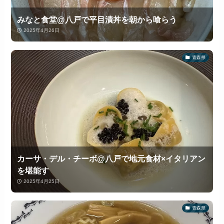
みなと食堂@八戸で平目漬丼を朝から喰らう
2025年4月26日
青森県
カーサ・デル・チーボ@八戸で地元食材×イタリアン
を堪能す
2025年4月25日
青森県