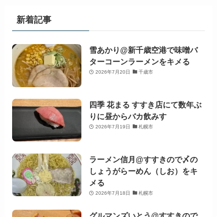
新着記事
雪あかり@新千歳空港で味噌バ
ターコーンラーメンをキメる
2026年7月20日
千歳市
四季 花まる すすき店にて数年ぶ
りに昼からバカ飲みす
2026年7月19日
札幌市
ラーメン信月@すすきので〆の
しょうがらーめん（しお）をキ
メる
2026年7月18日
札幌市
グルマンズいとう@すすきので