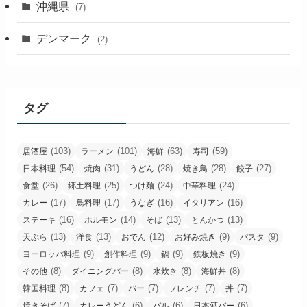
沖縄県
(7)
デンマーク
(2)
タグ
(103)
(101)
(63)
(59)
居酒屋
ラーメン
海鮮
寿司
(54)
(31)
(28)
(28)
(27)
日本料理
焼肉
うどん
焼き鳥
餃子
(26)
(25)
(24)
(24)
食堂
郷土料理
つけ麺
中華料理
(17)
(17)
(16)
(16)
カレー
鳥料理
うなぎ
イタリアン
(16)
(14)
(13)
(13)
ステーキ
ホルモン
そば
とんかつ
(13)
(13)
(12)
(9)
(9)
天ぷら
洋食
おでん
お好み焼き
パスタ
(9)
(9)
(9)
(9)
ヨーロッパ料理
創作料理
鍋
鉄板焼き
(8)
(8)
(8)
(8)
その他
ダイニングバー
水炊き
海鮮丼
(8)
(7)
(7)
(7)
(7)
韓国料理
カフェ
バー
フレンチ
丼
(7)
(6)
(6)
(6)
焼きそば
カレーうどん
バル
日本酒バー