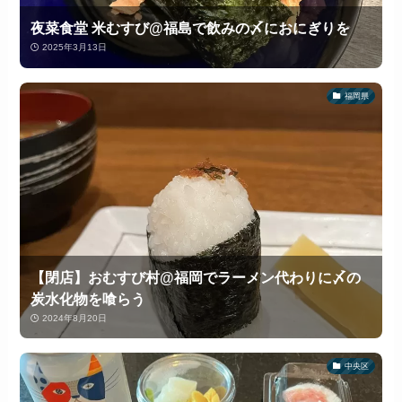
夜菜食堂 米むすび@福島で飲みの〆におにぎりを
2025年3月13日
福岡県
【閉店】おむすび村@福岡でラーメン代わりに〆の
炭水化物を喰らう
2024年8月20日
中央区