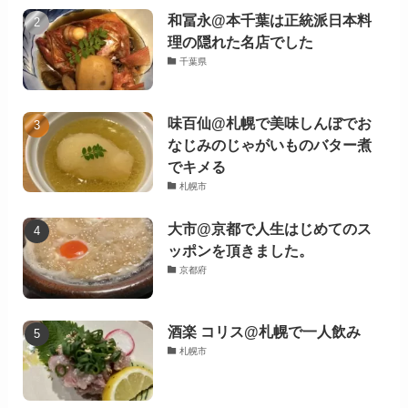
和冨永@本千葉は正統派日本料
理の隠れた名店でした
千葉県
味百仙@札幌で美味しんぼでお
なじみのじゃがいものバター煮
でキメる
札幌市
大市@京都で人生はじめてのス
ッポンを頂きました。
京都府
酒楽 コリス@札幌で一人飲み
札幌市