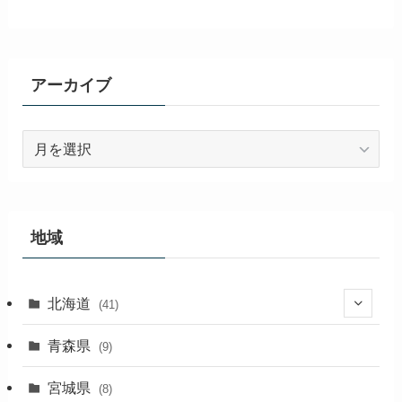
アーカイブ
ア
ー
カ
イ
ブ
地域
北海道
(41)
(27)
青森県
(9)
(2)
宮城県
(8)