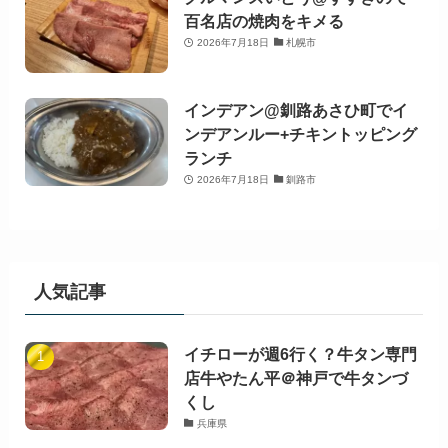
百名店の焼肉をキメる
2026年7月18日
札幌市
インデアン@釧路あさひ町でイ
ンデアンルー+チキントッピング
ランチ
2026年7月18日
釧路市
人気記事
イチローが週6行く？牛タン専門
店牛やたん平＠神戸で牛タンづ
くし
兵庫県