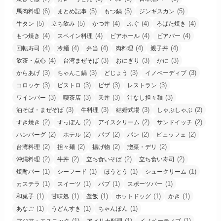
(6)
(5)
(5)
(5)
馬肉料理
まとめ記事
もつ鍋
ジンギスカン
(5)
(5)
(4)
(4)
(4)
牛タン
立ち飲み
かつ丼
ふぐ
ろばた焼き
(4)
(4)
(4)
(4)
もつ焼き
スペイン料理
ビアホール
ビアバー
(4)
(4)
(4)
(4)
(4)
回転寿司
冷麺
弁当
肉料理
親子丼
(4)
(3)
(3)
(3)
飲茶・点心
台湾まぜそば
おにぎり
かに
(3)
(3)
(3)
(3)
からあげ
ちゃんこ鍋
どじょう
イノベーディブ
(3)
(3)
(3)
(3)
コロッケ
ビストロ
ピザ
レストラン
(3)
(3)
(3)
(3)
ワインバー
喫茶店
天丼
汁なし担々麺
(3)
(3)
(3)
(2)
油そば・まぜぞば
牛料理
結婚式場
しゃぶしゃぶ
(2)
(2)
(2)
(2)
すき焼き
すっぽん
アイスクリーム
サンドイッチ
(2)
(2)
(2)
(2)
(2)
ハンバーグ
ホテル
パブ
パン
ビュッフェ
(2)
(2)
(2)
(2)
台湾料理
担々麺
揚げ物
惣菜・デリ
(2)
(2)
(2)
(2)
沖縄料理
牛丼
立ち食いそば
立ち食い寿司
(1)
(1)
(1)
(1)
焼酎バー
シーフード
ほうとう
シュークリーム
(1)
(1)
(1)
(1)
カステラ
スイーツ
パプ
スポーツバー
(1)
(1)
(1)
(1)
(1)
和菓子
甘味処
釜飯
ホットドッグ
かき
(1)
(1)
(1)
あなご
うどんすき
ちゃんぽん
(1)
(1)
(1)
アジア・エスニック
アメリカ料理
イノベーティブ