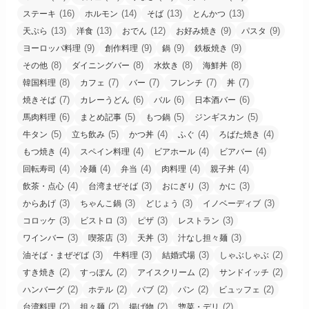
(16)
(14)
(13)
(13)
ステーキ
ホルモン
そば
とんかつ
(13)
(13)
(12)
(9)
(9)
天ぷら
洋食
おでん
お好み焼き
パスタ
(9)
(9)
(9)
(9)
ヨーロッパ料理
創作料理
鍋
鉄板焼き
(8)
(8)
(8)
(8)
その他
ダイニングバー
水炊き
海鮮丼
(8)
(7)
(7)
(7)
(7)
韓国料理
カフェ
バー
フレンチ
丼
(7)
(6)
(6)
(6)
焼きそば
カレーうどん
バル
日本酒バー
(6)
(5)
(5)
(5)
馬肉料理
まとめ記事
もつ鍋
ジンギスカン
(5)
(5)
(4)
(4)
(4)
牛タン
立ち飲み
かつ丼
ふぐ
ろばた焼き
(4)
(4)
(4)
(4)
もつ焼き
スペイン料理
ビアホール
ビアバー
(4)
(4)
(4)
(4)
(4)
回転寿司
冷麺
弁当
肉料理
親子丼
(4)
(3)
(3)
(3)
飲茶・点心
台湾まぜそば
おにぎり
かに
(3)
(3)
(3)
(3)
からあげ
ちゃんこ鍋
どじょう
イノベーディブ
(3)
(3)
(3)
(3)
コロッケ
ビストロ
ピザ
レストラン
(3)
(3)
(3)
(3)
ワインバー
喫茶店
天丼
汁なし担々麺
(3)
(3)
(3)
(2)
油そば・まぜぞば
牛料理
結婚式場
しゃぶしゃぶ
(2)
(2)
(2)
(2)
すき焼き
すっぽん
アイスクリーム
サンドイッチ
(2)
(2)
(2)
(2)
(2)
ハンバーグ
ホテル
パブ
パン
ビュッフェ
(2)
(2)
(2)
(2)
台湾料理
担々麺
揚げ物
惣菜・デリ