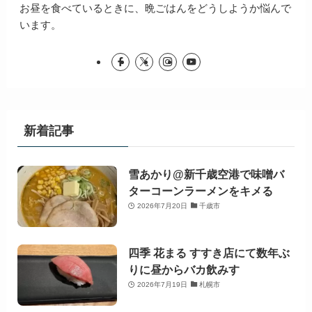
お昼を食べているときに、晩ごはんをどうしようか悩んで
います。
新着記事
雪あかり@新千歳空港で味噌バ
ターコーンラーメンをキメる
2026年7月20日
千歳市
四季 花まる すすき店にて数年ぶ
りに昼からバカ飲みす
2026年7月19日
札幌市