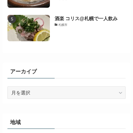
酒楽 コリス@札幌で一人飲み
札幌市
アーカイブ
ア
ー
カ
イ
ブ
地域