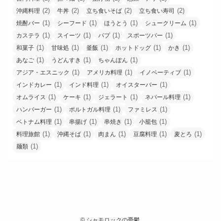
(2)
(2)
(2)
(2)
沖縄料理
牛丼
立ち食いそば
立ち食い寿司
(1)
(1)
(1)
(1)
焼酎バー
シーフード
ほうとう
シュークリーム
(1)
(1)
(1)
(1)
カステラ
スイーツ
パプ
スポーツバー
(1)
(1)
(1)
(1)
(1)
和菓子
甘味処
釜飯
ホットドッグ
かき
(1)
(1)
(1)
あなご
うどんすき
ちゃんぽん
(1)
(1)
(1)
アジア・エスニック
アメリカ料理
イノベーティブ
(1)
(1)
(1)
インドカレー
インド料理
オイスターバー
(1)
(1)
(1)
(1)
オムライス
ケーキ
ジェラート
ネパール料理
(1)
(1)
(1)
ハンバーガー
ポルトガル料理
ファミレス
(1)
(1)
(1)
(1)
ベトナム料理
串揚げ
串焼き
小籠包
(1)
(1)
(1)
(1)
(1)
料理旅館
沖縄そば
肉まん
豆腐料理
麦とろ
(1)
麺類
©
シャモロックの憂鬱.