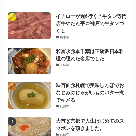
イチローが週6行く？牛タン専門
店牛やたん平＠神戸で牛タンづ
くし
兵庫県
和冨永@本千葉は正統派日本料
理の隠れた名店でした
千葉県
味百仙@札幌で美味しんぼでお
なじみのじゃがいものバター煮
でキメる
札幌市
大市@京都で人生はじめてのス
ッポンを頂きました。
京都府