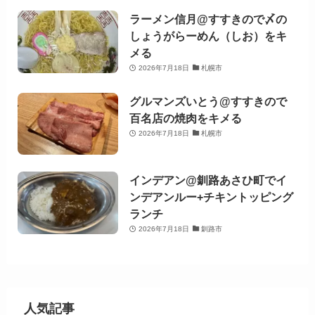
ラーメン信月@すすきので〆の
しょうがらーめん（しお）をキ
メる
2026年7月18日
札幌市
グルマンズいとう@すすきので
百名店の焼肉をキメる
2026年7月18日
札幌市
インデアン@釧路あさひ町でイ
ンデアンルー+チキントッピング
ランチ
2026年7月18日
釧路市
人気記事