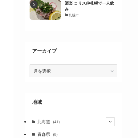
酒楽 コリス@札幌で一人飲
み
札幌市
アーカイブ
ア
ー
カ
イ
ブ
地域
北海道
(41)
(27)
青森県
(9)