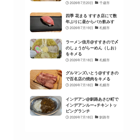
2026年7月20日
千歳市
四季 花まる すすき店にて数
年ぶりに昼からバカ飲みす
2026年7月19日
札幌市
ラーメン信月@すすきので〆
のしょうがらーめん（しお）
をキメる
2026年7月18日
札幌市
グルマンズいとう@すすきの
で百名店の焼肉をキメる
2026年7月18日
札幌市
インデアン@釧路あさひ町で
インデアンルー+チキントッ
ピングランチ
2026年7月18日
釧路市