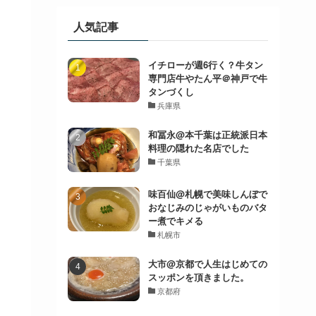
人気記事
イチローが週6行く？牛タン
専門店牛やたん平＠神戸で牛
タンづくし
兵庫県
和冨永@本千葉は正統派日本
料理の隠れた名店でした
千葉県
味百仙@札幌で美味しんぼで
おなじみのじゃがいものバタ
ー煮でキメる
札幌市
大市@京都で人生はじめての
スッポンを頂きました。
京都府