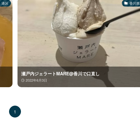
港区
香川県
瀬戸内ジェラートMARE@香川で口直し
2022年6月3日
1