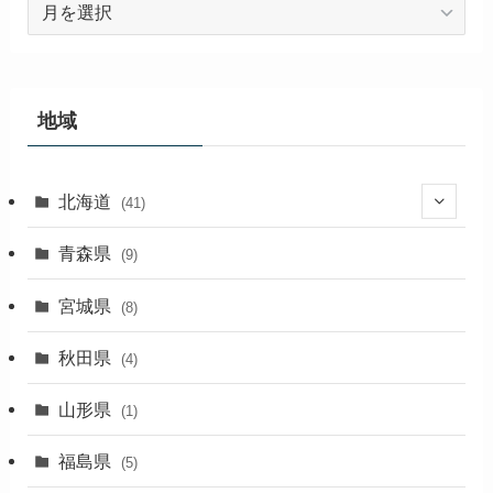
ア
ー
カ
イ
ブ
地域
北海道
(41)
(27)
青森県
(9)
(2)
宮城県
(8)
(1)
秋田県
(4)
(4)
山形県
(1)
(1)
福島県
(5)
(1)