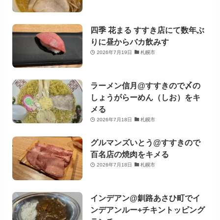
四季 花まる すすき店にて数年ぶ
りに昼からバカ飲みす
2026年7月19日
札幌市
ラーメン信月@すすきので〆の
しょうがらーめん（しお）をキ
メる
2026年7月18日
札幌市
グルマンズいとう@すすきので
百名店の焼肉をキメる
2026年7月18日
札幌市
インデアン@釧路あさひ町でイ
ンデアンルー+チキントッピング