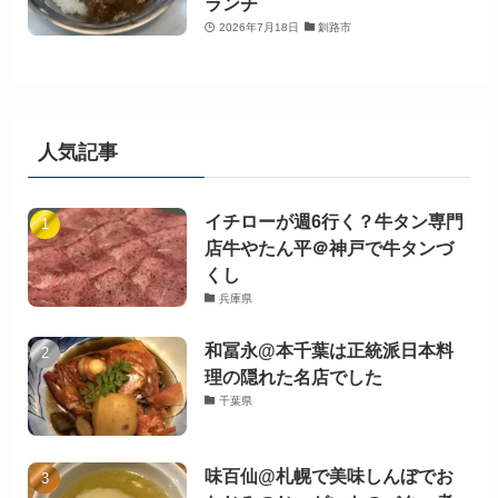
ランチ
2026年7月18日
釧路市
人気記事
イチローが週6行く？牛タン専門
店牛やたん平＠神戸で牛タンづ
くし
兵庫県
和冨永@本千葉は正統派日本料
理の隠れた名店でした
千葉県
味百仙@札幌で美味しんぼでお