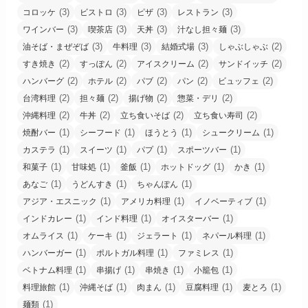
(3)
(3)
(3)
(3)
コロッケ
ビストロ
ピザ
レストラン
(3)
(3)
(3)
(3)
ワインバー
喫茶店
天丼
汁なし担々麺
(3)
(3)
(3)
(2)
油そば・まぜぞば
牛料理
結婚式場
しゃぶしゃぶ
(2)
(2)
(2)
(2)
すき焼き
すっぽん
アイスクリーム
サンドイッチ
(2)
(2)
(2)
(2)
(2)
ハンバーグ
ホテル
パブ
パン
ビュッフェ
(2)
(2)
(2)
(2)
台湾料理
担々麺
揚げ物
惣菜・デリ
(2)
(2)
(2)
(2)
沖縄料理
牛丼
立ち食いそば
立ち食い寿司
(1)
(1)
(1)
(1)
焼酎バー
シーフード
ほうとう
シュークリーム
(1)
(1)
(1)
(1)
カステラ
スイーツ
パプ
スポーツバー
(1)
(1)
(1)
(1)
(1)
和菓子
甘味処
釜飯
ホットドッグ
かき
(1)
(1)
(1)
あなご
うどんすき
ちゃんぽん
(1)
(1)
(1)
アジア・エスニック
アメリカ料理
イノベーティブ
(1)
(1)
(1)
インドカレー
インド料理
オイスターバー
(1)
(1)
(1)
(1)
オムライス
ケーキ
ジェラート
ネパール料理
(1)
(1)
(1)
ハンバーガー
ポルトガル料理
ファミレス
(1)
(1)
(1)
(1)
ベトナム料理
串揚げ
串焼き
小籠包
(1)
(1)
(1)
(1)
(1)
料理旅館
沖縄そば
肉まん
豆腐料理
麦とろ
(1)
麺類