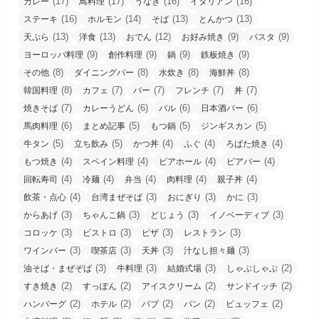
(17)
(17)
(16)
(16)
カレー
鳥料理
うなぎ
イタリアン
(16)
(14)
(13)
(13)
ステーキ
ホルモン
そば
とんかつ
(13)
(13)
(12)
(9)
(9)
天ぷら
洋食
おでん
お好み焼き
パスタ
(9)
(9)
(9)
(9)
ヨーロッパ料理
創作料理
鍋
鉄板焼き
(8)
(8)
(8)
(8)
その他
ダイニングバー
水炊き
海鮮丼
(8)
(7)
(7)
(7)
(7)
韓国料理
カフェ
バー
フレンチ
丼
(7)
(6)
(6)
(6)
焼きそば
カレーうどん
バル
日本酒バー
(6)
(5)
(5)
(5)
馬肉料理
まとめ記事
もつ鍋
ジンギスカン
(5)
(5)
(4)
(4)
(4)
牛タン
立ち飲み
かつ丼
ふぐ
ろばた焼き
(4)
(4)
(4)
(4)
もつ焼き
スペイン料理
ビアホール
ビアバー
(4)
(4)
(4)
(4)
(4)
回転寿司
冷麺
弁当
肉料理
親子丼
(4)
(3)
(3)
(3)
飲茶・点心
台湾まぜそば
おにぎり
かに
(3)
(3)
(3)
(3)
からあげ
ちゃんこ鍋
どじょう
イノベーディブ
(3)
(3)
(3)
(3)
コロッケ
ビストロ
ピザ
レストラン
(3)
(3)
(3)
(3)
ワインバー
喫茶店
天丼
汁なし担々麺
(3)
(3)
(3)
(2)
油そば・まぜぞば
牛料理
結婚式場
しゃぶしゃぶ
(2)
(2)
(2)
(2)
すき焼き
すっぽん
アイスクリーム
サンドイッチ
(2)
(2)
(2)
(2)
(2)
ハンバーグ
ホテル
パブ
パン
ビュッフェ