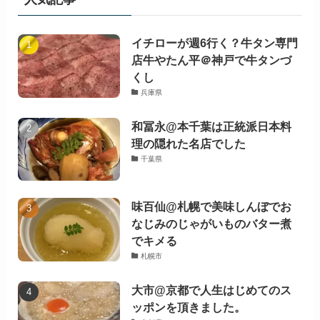
イチローが週6行く？牛タン専門
店牛やたん平＠神戸で牛タンづ
くし
兵庫県
和冨永@本千葉は正統派日本料
理の隠れた名店でした
千葉県
味百仙@札幌で美味しんぼでお
なじみのじゃがいものバター煮
でキメる
札幌市
大市@京都で人生はじめてのス
ッポンを頂きました。