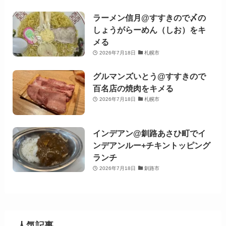
ラーメン信月@すすきので〆の
しょうがらーめん（しお）をキ
メる
2026年7月18日
札幌市
グルマンズいとう@すすきので
百名店の焼肉をキメる
2026年7月18日
札幌市
インデアン@釧路あさひ町でイ
ンデアンルー+チキントッピング
ランチ
2026年7月18日
釧路市
人気記事