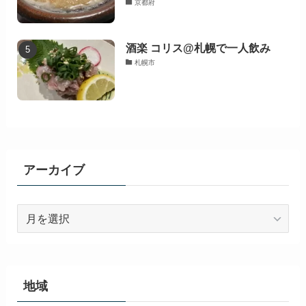
京都府
酒楽 コリス@札幌で一人飲み
札幌市
アーカイブ
ア
ー
カ
イ
ブ
地域