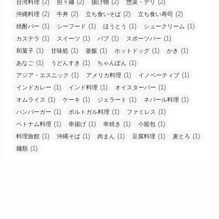
(2)
(2)
(2)
(2)
台湾料理
担々麺
揚げ物
惣菜・デリ
(2)
(2)
(2)
(2)
沖縄料理
牛丼
立ち食いそば
立ち食い寿司
(1)
(1)
(1)
(1)
焼酎バー
シーフード
ほうとう
シュークリーム
(1)
(1)
(1)
(1)
カステラ
スイーツ
パプ
スポーツバー
(1)
(1)
(1)
(1)
(1)
和菓子
甘味処
釜飯
ホットドッグ
かき
(1)
(1)
(1)
あなご
うどんすき
ちゃんぽん
(1)
(1)
(1)
アジア・エスニック
アメリカ料理
イノベーティブ
(1)
(1)
(1)
インドカレー
インド料理
オイスターバー
(1)
(1)
(1)
(1)
オムライス
ケーキ
ジェラート
ネパール料理
(1)
(1)
(1)
ハンバーガー
ポルトガル料理
ファミレス
(1)
(1)
(1)
(1)
ベトナム料理
串揚げ
串焼き
小籠包
(1)
(1)
(1)
(1)
(1)
料理旅館
沖縄そば
肉まん
豆腐料理
麦とろ
(1)
麺類