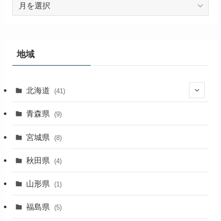
ア
ー
カ
イ
ブ
地域
北海道
(41)
(27)
青森県
(9)
(2)
宮城県
(8)
(1)
秋田県
(4)
(4)
山形県
(1)
(1)
福島県
(5)
(1)