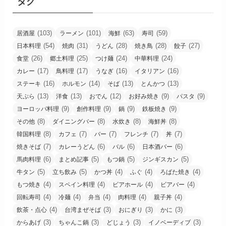
タグ
(103)
(101)
(63)
(59)
居酒屋
ラーメン
海鮮
寿司
(54)
(31)
(28)
(28)
(27)
日本料理
焼肉
うどん
焼き鳥
餃子
(26)
(25)
(24)
(24)
食堂
郷土料理
つけ麺
中華料理
(17)
(17)
(16)
(16)
カレー
鳥料理
うなぎ
イタリアン
(16)
(14)
(13)
(13)
ステーキ
ホルモン
そば
とんかつ
(13)
(13)
(12)
(9)
(9)
天ぷら
洋食
おでん
お好み焼き
パスタ
(9)
(9)
(9)
(9)
ヨーロッパ料理
創作料理
鍋
鉄板焼き
(8)
(8)
(8)
(8)
その他
ダイニングバー
水炊き
海鮮丼
(8)
(7)
(7)
(7)
(7)
韓国料理
カフェ
バー
フレンチ
丼
(7)
(6)
(6)
(6)
焼きそば
カレーうどん
バル
日本酒バー
(6)
(5)
(5)
(5)
馬肉料理
まとめ記事
もつ鍋
ジンギスカン
(5)
(5)
(4)
(4)
(4)
牛タン
立ち飲み
かつ丼
ふぐ
ろばた焼き
(4)
(4)
(4)
(4)
もつ焼き
スペイン料理
ビアホール
ビアバー
(4)
(4)
(4)
(4)
(4)
回転寿司
冷麺
弁当
肉料理
親子丼
(4)
(3)
(3)
(3)
飲茶・点心
台湾まぜそば
おにぎり
かに
(3)
(3)
(3)
(3)
からあげ
ちゃんこ鍋
どじょう
イノベーディブ