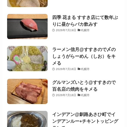
四季 花まる すすき店にて数年ぶ
りに昼からバカ飲みす
2026年7月19日
札幌市
ラーメン信月@すすきので〆の
しょうがらーめん（しお）をキ
メる
2026年7月18日
札幌市
グルマンズいとう@すすきので
百名店の焼肉をキメる
2026年7月18日
札幌市
インデアン@釧路あさひ町でイ
ンデアンルー+チキントッピング