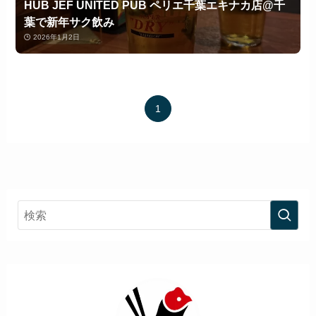
HUB JEF UNITED PUB ペリエ千葉エキナカ店@千
葉で新年サク飲み
2026年1月2日
1