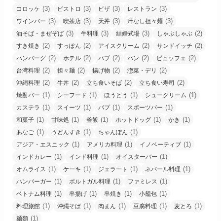
(3)
(3)
(3)
(3)
コロッケ
ビストロ
ピザ
レストラン
(3)
(3)
(3)
(3)
ワインバー
喫茶店
天丼
汁なし担々麺
(3)
(3)
(3)
(2)
油そば・まぜぞば
牛料理
結婚式場
しゃぶしゃぶ
(2)
(2)
(2)
(2)
すき焼き
すっぽん
アイスクリーム
サンドイッチ
(2)
(2)
(2)
(2)
(2)
ハンバーグ
ホテル
パブ
パン
ビュッフェ
(2)
(2)
(2)
(2)
台湾料理
担々麺
揚げ物
惣菜・デリ
(2)
(2)
(2)
(2)
沖縄料理
牛丼
立ち食いそば
立ち食い寿司
(1)
(1)
(1)
(1)
焼酎バー
シーフード
ほうとう
シュークリーム
(1)
(1)
(1)
(1)
カステラ
スイーツ
パプ
スポーツバー
(1)
(1)
(1)
(1)
(1)
和菓子
甘味処
釜飯
ホットドッグ
かき
(1)
(1)
(1)
あなご
うどんすき
ちゃんぽん
(1)
(1)
(1)
アジア・エスニック
アメリカ料理
イノベーティブ
(1)
(1)
(1)
インドカレー
インド料理
オイスターバー
(1)
(1)
(1)
(1)
オムライス
ケーキ
ジェラート
ネパール料理
(1)
(1)
(1)
ハンバーガー
ポルトガル料理
ファミレス
(1)
(1)
(1)
(1)
ベトナム料理
串揚げ
串焼き
小籠包
(1)
(1)
(1)
(1)
(1)
料理旅館
沖縄そば
肉まん
豆腐料理
麦とろ
(1)
麺類