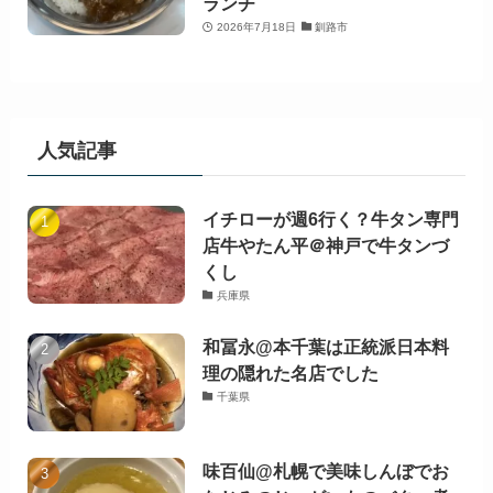
ランチ
2026年7月18日
釧路市
人気記事
イチローが週6行く？牛タン専門
店牛やたん平＠神戸で牛タンづ
くし
兵庫県
和冨永@本千葉は正統派日本料
理の隠れた名店でした
千葉県
味百仙@札幌で美味しんぼでお