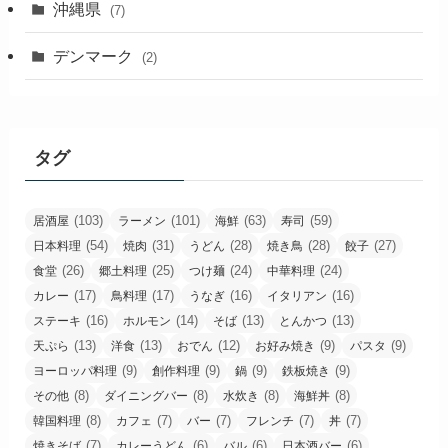
沖縄県
(7)
デンマーク
(2)
タグ
(103)
(101)
(63)
(59)
居酒屋
ラーメン
海鮮
寿司
(54)
(31)
(28)
(28)
(27)
日本料理
焼肉
うどん
焼き鳥
餃子
(26)
(25)
(24)
(24)
食堂
郷土料理
つけ麺
中華料理
(17)
(17)
(16)
(16)
カレー
鳥料理
うなぎ
イタリアン
(16)
(14)
(13)
(13)
ステーキ
ホルモン
そば
とんかつ
(13)
(13)
(12)
(9)
(9)
天ぷら
洋食
おでん
お好み焼き
パスタ
(9)
(9)
(9)
(9)
ヨーロッパ料理
創作料理
鍋
鉄板焼き
(8)
(8)
(8)
(8)
その他
ダイニングバー
水炊き
海鮮丼
(8)
(7)
(7)
(7)
(7)
韓国料理
カフェ
バー
フレンチ
丼
(7)
(6)
(6)
(6)
焼きそば
カレーうどん
バル
日本酒バー