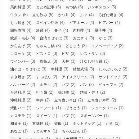
(6)
(5)
(5)
(5)
馬肉料理
まとめ記事
もつ鍋
ジンギスカン
(5)
(5)
(4)
(4)
(4)
牛タン
立ち飲み
かつ丼
ふぐ
ろばた焼き
(4)
(4)
(4)
(4)
もつ焼き
スペイン料理
ビアホール
ビアバー
(4)
(4)
(4)
(4)
(4)
回転寿司
冷麺
弁当
肉料理
親子丼
(4)
(3)
(3)
(3)
飲茶・点心
台湾まぜそば
おにぎり
かに
(3)
(3)
(3)
(3)
からあげ
ちゃんこ鍋
どじょう
イノベーディブ
(3)
(3)
(3)
(3)
コロッケ
ビストロ
ピザ
レストラン
(3)
(3)
(3)
(3)
ワインバー
喫茶店
天丼
汁なし担々麺
(3)
(3)
(3)
(2)
油そば・まぜぞば
牛料理
結婚式場
しゃぶしゃぶ
(2)
(2)
(2)
(2)
すき焼き
すっぽん
アイスクリーム
サンドイッチ
(2)
(2)
(2)
(2)
(2)
ハンバーグ
ホテル
パブ
パン
ビュッフェ
(2)
(2)
(2)
(2)
台湾料理
担々麺
揚げ物
惣菜・デリ
(2)
(2)
(2)
(2)
沖縄料理
牛丼
立ち食いそば
立ち食い寿司
(1)
(1)
(1)
(1)
焼酎バー
シーフード
ほうとう
シュークリーム
(1)
(1)
(1)
(1)
カステラ
スイーツ
パプ
スポーツバー
(1)
(1)
(1)
(1)
(1)
和菓子
甘味処
釜飯
ホットドッグ
かき
(1)
(1)
(1)
あなご
うどんすき
ちゃんぽん
(1)
(1)
(1)
アジア・エスニック
アメリカ料理
イノベーティブ