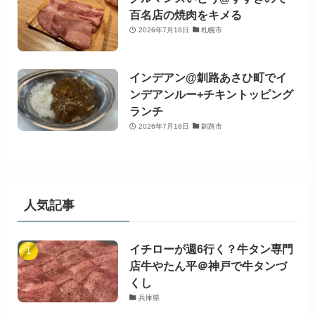
百名店の焼肉をキメる
2026年7月18日
札幌市
インデアン@釧路あさひ町でイ
ンデアンルー+チキントッピング
ランチ
2026年7月18日
釧路市
人気記事
イチローが週6行く？牛タン専門
店牛やたん平＠神戸で牛タンづ
くし
兵庫県