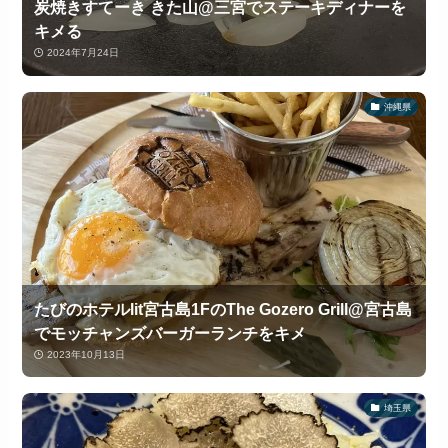
炭焼きすてーき きた山@三宮でステーキディナーを
キメる
2024年7月24日
沖縄県
たびのホテルlit宮古島1FのThe Gozero Grill@宮古島
でモッチャンズバーガーランチをキメ
2023年10月13日
埼玉県