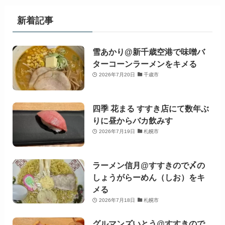
新着記事
雪あかり@新千歳空港で味噌バ
ターコーンラーメンをキメる
2026年7月20日
千歳市
四季 花まる すすき店にて数年ぶ
りに昼からバカ飲みす
2026年7月19日
札幌市
ラーメン信月@すすきので〆の
しょうがらーめん（しお）をキ
メる
2026年7月18日
札幌市
グルマンズいとう@すすきので