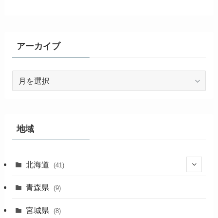
アーカイブ
ア
ー
カ
イ
ブ
地域
北海道
(41)
(27)
青森県
(9)
(2)
宮城県
(8)