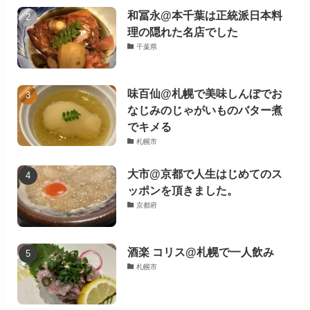
和冨永@本千葉は正統派日本料
理の隠れた名店でした
千葉県
味百仙@札幌で美味しんぼでお
なじみのじゃがいものバター煮
でキメる
札幌市
大市@京都で人生はじめてのス
ッポンを頂きました。
京都府
酒楽 コリス@札幌で一人飲み
札幌市