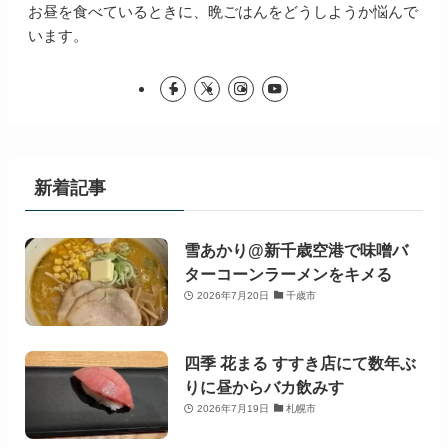
お昼を食べているときに、晩ごはんをどうしようか悩んで
います。
新着記事
雪あかり@新千歳空港で味噌バ
ターコーンラーメンをキメる
2026年7月20日
千歳市
四季 花まる すすき店にて数年ぶ
りに昼からバカ飲みす
2026年7月19日
札幌市