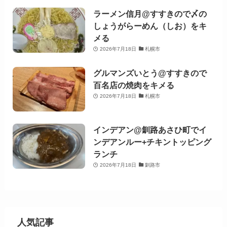
ラーメン信月@すすきので〆の
しょうがらーめん（しお）をキ
メる
2026年7月18日
札幌市
グルマンズいとう@すすきので
百名店の焼肉をキメる
2026年7月18日
札幌市
インデアン@釧路あさひ町でイ
ンデアンルー+チキントッピング
ランチ
2026年7月18日
釧路市
人気記事