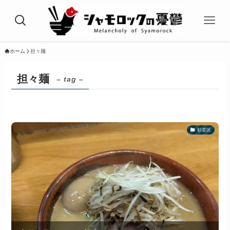
ホーム
担々麺
担々麺
– tag –
杉並区