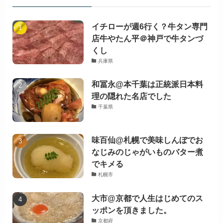
イチローが週6行く？牛タン専門
店牛やたん平＠神戸で牛タンづ
くし
兵庫県
和冨永@本千葉は正統派日本料
理の隠れた名店でした
千葉県
味百仙@札幌で美味しんぼでお
なじみのじゃがいものバター煮
でキメる
札幌市
大市@京都で人生はじめてのス
ッポンを頂きました。
京都府