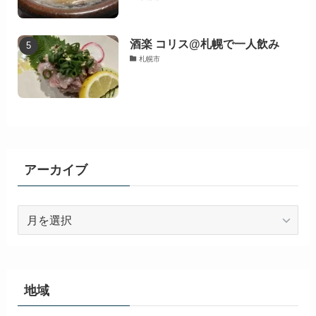
酒楽 コリス@札幌で一人飲み
札幌市
アーカイブ
ア
ー
カ
イ
ブ
地域