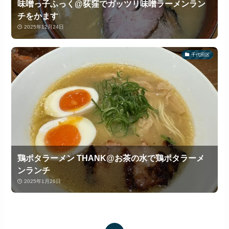
味噌っ子ふっく@荻窪でガッツリ味噌ラーメンラン
チをかます
2025年12月24日
千代田区
鶏ポタラーメン THANK@お茶の水で鶏ポタラーメ
ンランチ
2025年1月26日