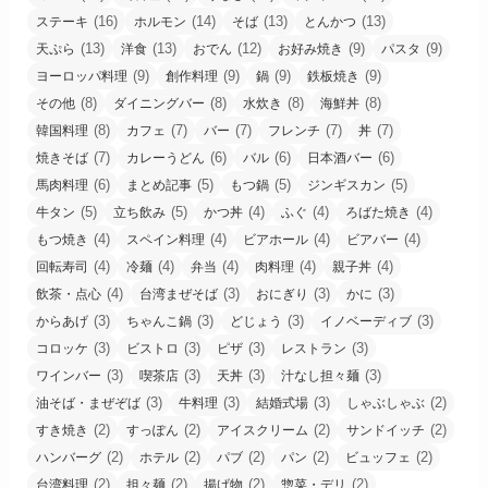
(16)
(14)
(13)
(13)
ステーキ
ホルモン
そば
とんかつ
(13)
(13)
(12)
(9)
(9)
天ぷら
洋食
おでん
お好み焼き
パスタ
(9)
(9)
(9)
(9)
ヨーロッパ料理
創作料理
鍋
鉄板焼き
(8)
(8)
(8)
(8)
その他
ダイニングバー
水炊き
海鮮丼
(8)
(7)
(7)
(7)
(7)
韓国料理
カフェ
バー
フレンチ
丼
(7)
(6)
(6)
(6)
焼きそば
カレーうどん
バル
日本酒バー
(6)
(5)
(5)
(5)
馬肉料理
まとめ記事
もつ鍋
ジンギスカン
(5)
(5)
(4)
(4)
(4)
牛タン
立ち飲み
かつ丼
ふぐ
ろばた焼き
(4)
(4)
(4)
(4)
もつ焼き
スペイン料理
ビアホール
ビアバー
(4)
(4)
(4)
(4)
(4)
回転寿司
冷麺
弁当
肉料理
親子丼
(4)
(3)
(3)
(3)
飲茶・点心
台湾まぜそば
おにぎり
かに
(3)
(3)
(3)
(3)
からあげ
ちゃんこ鍋
どじょう
イノベーディブ
(3)
(3)
(3)
(3)
コロッケ
ビストロ
ピザ
レストラン
(3)
(3)
(3)
(3)
ワインバー
喫茶店
天丼
汁なし担々麺
(3)
(3)
(3)
(2)
油そば・まぜぞば
牛料理
結婚式場
しゃぶしゃぶ
(2)
(2)
(2)
(2)
すき焼き
すっぽん
アイスクリーム
サンドイッチ
(2)
(2)
(2)
(2)
(2)
ハンバーグ
ホテル
パブ
パン
ビュッフェ
(2)
(2)
(2)
(2)
台湾料理
担々麺
揚げ物
惣菜・デリ