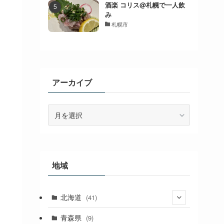
酒楽 コリス@札幌で一人飲
み
札幌市
アーカイブ
ア
ー
カ
イ
ブ
地域
北海道
(41)
(27)
青森県
(9)