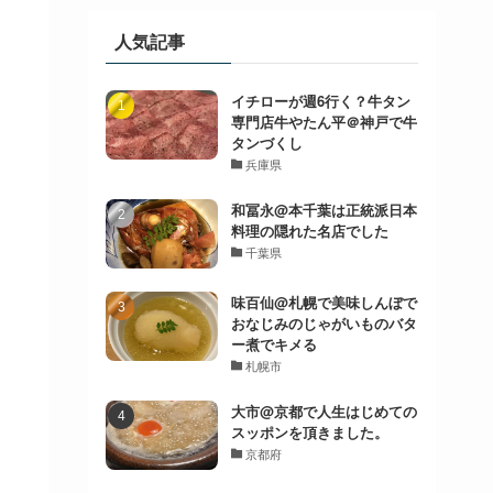
人気記事
イチローが週6行く？牛タン
専門店牛やたん平＠神戸で牛
タンづくし
兵庫県
和冨永@本千葉は正統派日本
料理の隠れた名店でした
千葉県
味百仙@札幌で美味しんぼで
おなじみのじゃがいものバタ
ー煮でキメる
札幌市
大市@京都で人生はじめての
スッポンを頂きました。
京都府