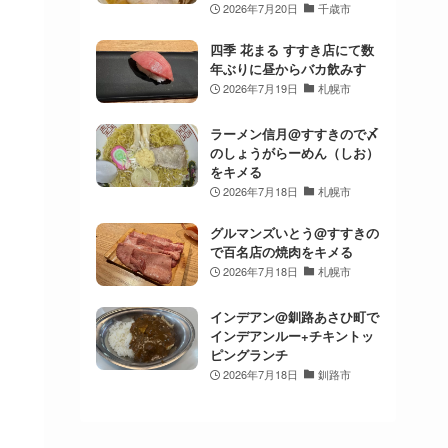
2026年7月20日
千歳市
四季 花まる すすき店にて数
年ぶりに昼からバカ飲みす
2026年7月19日
札幌市
ラーメン信月@すすきので〆
のしょうがらーめん（しお）
をキメる
2026年7月18日
札幌市
グルマンズいとう@すすきの
で百名店の焼肉をキメる
2026年7月18日
札幌市
インデアン@釧路あさひ町で
インデアンルー+チキントッ
ピングランチ
2026年7月18日
釧路市