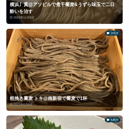
横浜丿貫@アソビルで煮干蕎麦&うずら味玉で二日
酔いを治す
2023年11月8日
渋谷区
粗挽き蕎麦 トキ@南新宿で蕎麦で1杯
2022年6月8日
札幌市