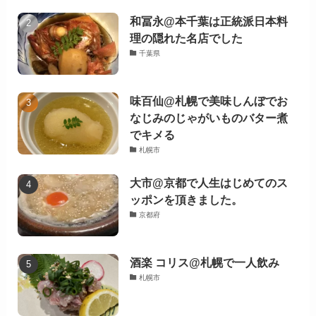
和冨永@本千葉は正統派日本料
理の隠れた名店でした
千葉県
味百仙@札幌で美味しんぼでお
なじみのじゃがいものバター煮
でキメる
札幌市
大市@京都で人生はじめてのス
ッポンを頂きました。
京都府
酒楽 コリス@札幌で一人飲み
札幌市