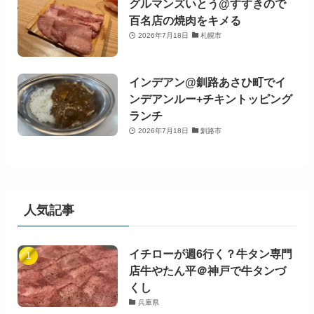
グルマンズいとう@すすきので
百名店の焼肉をキメる
2026年7月18日
札幌市
インデアン@釧路あさひ町でイ
ンデアンルー+チキントッピング
ランチ
2026年7月18日
釧路市
人気記事
イチローが週6行く？牛タン専門
店牛やたん平＠神戸で牛タンづ
くし
兵庫県