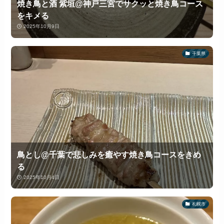
焼き鳥と酒 紫垣@神戸三宮でサクッと焼き鳥コース
をキメる
2025年10月9日
千葉県
鳥とし@千葉で悲しみを癒やす焼き鳥コースをきめ
る
2025年10月4日
札幌市