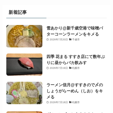
新着記事
雪あかり@新千歳空港で味噌バ
ターコーンラーメンをキメる
2026年7月20日
千歳市
四季 花まる すすき店にて数年ぶ
りに昼からバカ飲みす
2026年7月19日
札幌市
ラーメン信月@すすきので〆の
しょうがらーめん（しお）をキ
メる
2026年7月18日
札幌市