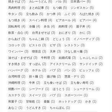
(7)
(6)
(6)
(6)
焼きそば
カレーうどん
バル
日本酒バー
(6)
(5)
(5)
(5)
馬肉料理
まとめ記事
もつ鍋
ジンギスカン
(5)
(5)
(4)
(4)
(4)
牛タン
立ち飲み
かつ丼
ふぐ
ろばた焼き
(4)
(4)
(4)
(4)
もつ焼き
スペイン料理
ビアホール
ビアバー
(4)
(4)
(4)
(4)
(4)
回転寿司
冷麺
弁当
肉料理
親子丼
(4)
(3)
(3)
(3)
飲茶・点心
台湾まぜそば
おにぎり
かに
(3)
(3)
(3)
(3)
からあげ
ちゃんこ鍋
どじょう
イノベーディブ
(3)
(3)
(3)
(3)
コロッケ
ビストロ
ピザ
レストラン
(3)
(3)
(3)
(3)
ワインバー
喫茶店
天丼
汁なし担々麺
(3)
(3)
(3)
(2)
油そば・まぜぞば
牛料理
結婚式場
しゃぶしゃぶ
(2)
(2)
(2)
(2)
すき焼き
すっぽん
アイスクリーム
サンドイッチ
(2)
(2)
(2)
(2)
(2)
ハンバーグ
ホテル
パブ
パン
ビュッフェ
(2)
(2)
(2)
(2)
台湾料理
担々麺
揚げ物
惣菜・デリ
(2)
(2)
(2)
(2)
沖縄料理
牛丼
立ち食いそば
立ち食い寿司
(1)
(1)
(1)
(1)
焼酎バー
シーフード
ほうとう
シュークリーム
(1)
(1)
(1)
(1)
カステラ
スイーツ
パプ
スポーツバー
(1)
(1)
(1)
(1)
(1)
和菓子
甘味処
釜飯
ホットドッグ
かき
(1)
(1)
(1)
あなご
うどんすき
ちゃんぽん