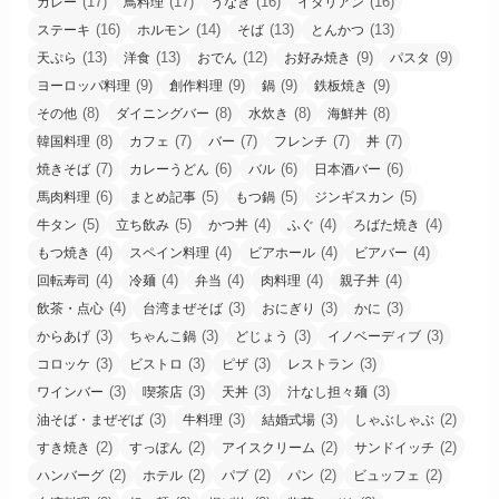
(17)
(17)
(16)
(16)
カレー
鳥料理
うなぎ
イタリアン
(16)
(14)
(13)
(13)
ステーキ
ホルモン
そば
とんかつ
(13)
(13)
(12)
(9)
(9)
天ぷら
洋食
おでん
お好み焼き
パスタ
(9)
(9)
(9)
(9)
ヨーロッパ料理
創作料理
鍋
鉄板焼き
(8)
(8)
(8)
(8)
その他
ダイニングバー
水炊き
海鮮丼
(8)
(7)
(7)
(7)
(7)
韓国料理
カフェ
バー
フレンチ
丼
(7)
(6)
(6)
(6)
焼きそば
カレーうどん
バル
日本酒バー
(6)
(5)
(5)
(5)
馬肉料理
まとめ記事
もつ鍋
ジンギスカン
(5)
(5)
(4)
(4)
(4)
牛タン
立ち飲み
かつ丼
ふぐ
ろばた焼き
(4)
(4)
(4)
(4)
もつ焼き
スペイン料理
ビアホール
ビアバー
(4)
(4)
(4)
(4)
(4)
回転寿司
冷麺
弁当
肉料理
親子丼
(4)
(3)
(3)
(3)
飲茶・点心
台湾まぜそば
おにぎり
かに
(3)
(3)
(3)
(3)
からあげ
ちゃんこ鍋
どじょう
イノベーディブ
(3)
(3)
(3)
(3)
コロッケ
ビストロ
ピザ
レストラン
(3)
(3)
(3)
(3)
ワインバー
喫茶店
天丼
汁なし担々麺
(3)
(3)
(3)
(2)
油そば・まぜぞば
牛料理
結婚式場
しゃぶしゃぶ
(2)
(2)
(2)
(2)
すき焼き
すっぽん
アイスクリーム
サンドイッチ
(2)
(2)
(2)
(2)
(2)
ハンバーグ
ホテル
パブ
パン
ビュッフェ