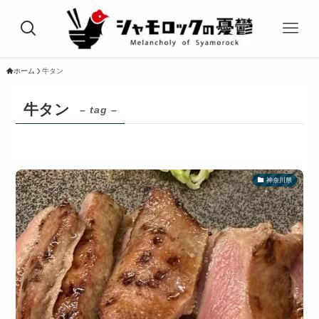
ホーム
牛タン
牛タン
– tag –
神奈川県