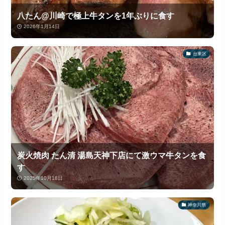
八たん@川崎で極上牛タンを1年ぶりに食す
2026年1月14日
台東区
炭火焼肉 たん清 湯島天神下店にて激ウマ牛タンを食
す
2025年10月18日
神奈川県