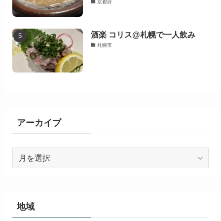
京都府
酒楽 コリス@札幌で一人飲み
札幌市
アーカイブ
ア
ー
カ
イ
ブ
地域