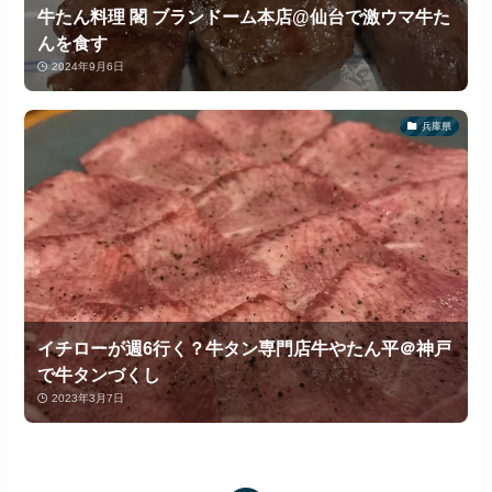
牛たん料理 閣 ブランドーム本店@仙台で激ウマ牛た
んを食す
2024年9月6日
兵庫県
イチローが週6行く？牛タン専門店牛やたん平＠神戸
で牛タンづくし
2023年3月7日