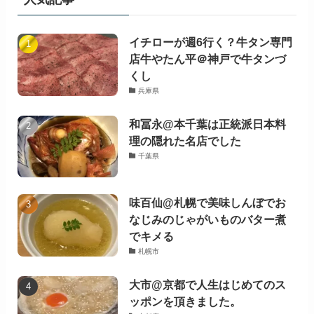
イチローが週6行く？牛タン専門
店牛やたん平＠神戸で牛タンづ
くし
兵庫県
和冨永@本千葉は正統派日本料
理の隠れた名店でした
千葉県
味百仙@札幌で美味しんぼでお
なじみのじゃがいものバター煮
でキメる
札幌市
大市@京都で人生はじめてのス
ッポンを頂きました。