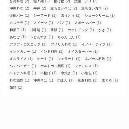
(2)
(2)
(2)
(2)
台湾料理
担々麺
揚げ物
惣菜・デリ
(2)
(2)
(2)
(2)
沖縄料理
牛丼
立ち食いそば
立ち食い寿司
(1)
(1)
(1)
(1)
焼酎バー
シーフード
ほうとう
シュークリーム
(1)
(1)
(1)
(1)
カステラ
スイーツ
パプ
スポーツバー
(1)
(1)
(1)
(1)
(1)
和菓子
甘味処
釜飯
ホットドッグ
かき
(1)
(1)
(1)
あなご
うどんすき
ちゃんぽん
(1)
(1)
(1)
アジア・エスニック
アメリカ料理
イノベーティブ
(1)
(1)
(1)
インドカレー
インド料理
オイスターバー
(1)
(1)
(1)
(1)
オムライス
ケーキ
ジェラート
ネパール料理
(1)
(1)
(1)
ハンバーガー
ポルトガル料理
ファミレス
(1)
(1)
(1)
(1)
ベトナム料理
串揚げ
串焼き
小籠包
(1)
(1)
(1)
(1)
(1)
料理旅館
沖縄そば
肉まん
豆腐料理
麦とろ
(1)
麺類