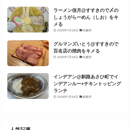
ラーメン信月@すすきので〆の
しょうがらーめん（しお）をキ
メる
2026年7月18日
札幌市
グルマンズいとう@すすきので
百名店の焼肉をキメる
2026年7月18日
札幌市
インデアン@釧路あさひ町でイ
ンデアンルー+チキントッピング
ランチ
2026年7月18日
釧路市
人気記事