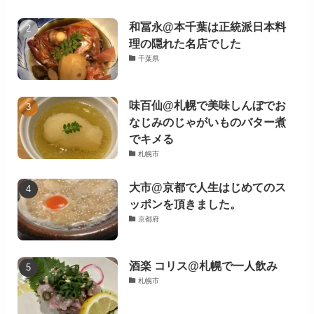
和冨永@本千葉は正統派日本料
理の隠れた名店でした
千葉県
味百仙@札幌で美味しんぼでお
なじみのじゃがいものバター煮
でキメる
札幌市
大市@京都で人生はじめてのス
ッポンを頂きました。
京都府
酒楽 コリス@札幌で一人飲み
札幌市