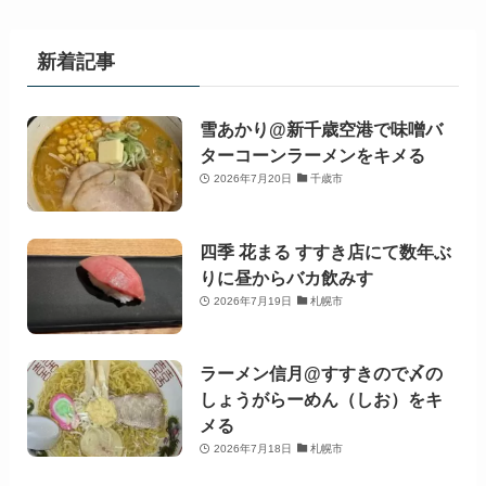
新着記事
雪あかり@新千歳空港で味噌バ
ターコーンラーメンをキメる
2026年7月20日
千歳市
四季 花まる すすき店にて数年ぶ
りに昼からバカ飲みす
2026年7月19日
札幌市
ラーメン信月@すすきので〆の
しょうがらーめん（しお）をキ
メる
2026年7月18日
札幌市