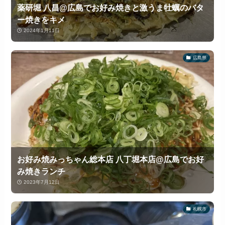
薬研堀 八昌@広島でお好み焼きと激うま牡蠣のバタ
ー焼きをキメ
2024年1月11日
広島県
お好み焼みっちゃん総本店 八丁堀本店@広島でお好
み焼きランチ
2023年7月12日
札幌市