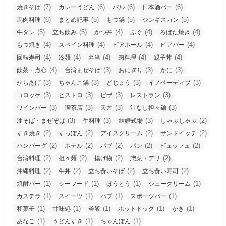
(7)
(6)
(6)
(6)
焼きそば
カレーうどん
バル
日本酒バー
(6)
(5)
(5)
(5)
馬肉料理
まとめ記事
もつ鍋
ジンギスカン
(5)
(5)
(4)
(4)
(4)
牛タン
立ち飲み
かつ丼
ふぐ
ろばた焼き
(4)
(4)
(4)
(4)
もつ焼き
スペイン料理
ビアホール
ビアバー
(4)
(4)
(4)
(4)
(4)
回転寿司
冷麺
弁当
肉料理
親子丼
(4)
(3)
(3)
(3)
飲茶・点心
台湾まぜそば
おにぎり
かに
(3)
(3)
(3)
(3)
からあげ
ちゃんこ鍋
どじょう
イノベーディブ
(3)
(3)
(3)
(3)
コロッケ
ビストロ
ピザ
レストラン
(3)
(3)
(3)
(3)
ワインバー
喫茶店
天丼
汁なし担々麺
(3)
(3)
(3)
(2)
油そば・まぜぞば
牛料理
結婚式場
しゃぶしゃぶ
(2)
(2)
(2)
(2)
すき焼き
すっぽん
アイスクリーム
サンドイッチ
(2)
(2)
(2)
(2)
(2)
ハンバーグ
ホテル
パブ
パン
ビュッフェ
(2)
(2)
(2)
(2)
台湾料理
担々麺
揚げ物
惣菜・デリ
(2)
(2)
(2)
(2)
沖縄料理
牛丼
立ち食いそば
立ち食い寿司
(1)
(1)
(1)
(1)
焼酎バー
シーフード
ほうとう
シュークリーム
(1)
(1)
(1)
(1)
カステラ
スイーツ
パプ
スポーツバー
(1)
(1)
(1)
(1)
(1)
和菓子
甘味処
釜飯
ホットドッグ
かき
(1)
(1)
(1)
あなご
うどんすき
ちゃんぽん