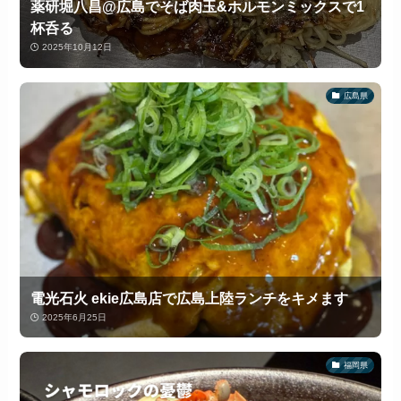
薬研堀八昌@広島でそば肉玉&ホルモンミックスで1
杯呑る
2025年10月12日
広島県
電光石火 ekie広島店で広島上陸ランチをキメます
2025年6月25日
福岡県