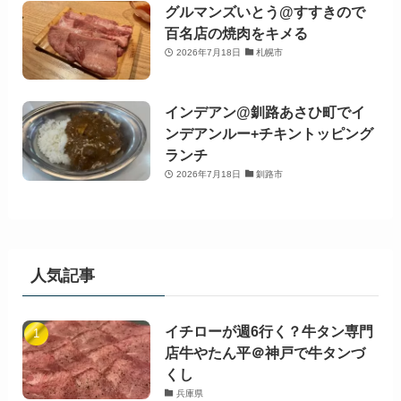
グルマンズいとう@すすきので
百名店の焼肉をキメる
2026年7月18日
札幌市
インデアン@釧路あさひ町でイ
ンデアンルー+チキントッピング
ランチ
2026年7月18日
釧路市
人気記事
イチローが週6行く？牛タン専門
店牛やたん平＠神戸で牛タンづ
くし
兵庫県