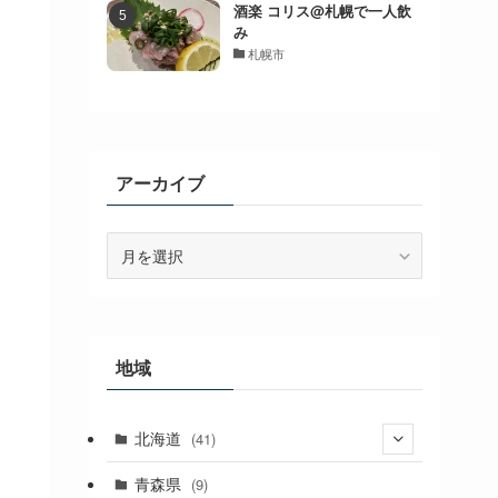
酒楽 コリス@札幌で一人飲
み
札幌市
アーカイブ
ア
ー
カ
イ
ブ
地域
北海道
(41)
(27)
青森県
(9)