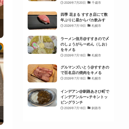
2026年7月20日
千歳市
四季 花まる すすき店にて数
年ぶりに昼からバカ飲みす
2026年7月19日
札幌市
ラーメン信月@すすきので〆
のしょうがらーめん（しお）
をキメる
2026年7月18日
札幌市
グルマンズいとう@すすきの
で百名店の焼肉をキメる
2026年7月18日
札幌市
インデアン@釧路あさひ町で
インデアンルー+チキントッ
ピングランチ
2026年7月18日
釧路市