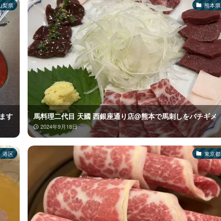
山梨県
熊本県
ます
馬料理二代目 天國 西銀座通り店@熊本で馬刺しをバチギメ
2024年9月18日
港区
東京都