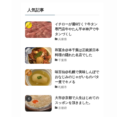
人気記事
イチローが週6行く？牛タン
専門店牛やたん平＠神戸で牛
タンづくし
兵庫県
和冨永@本千葉は正統派日本
料理の隠れた名店でした
千葉県
味百仙@札幌で美味しんぼで
おなじみのじゃがいものバタ
ー煮でキメる
札幌市
大市@京都で人生はじめての
スッポンを頂きました。
京都府