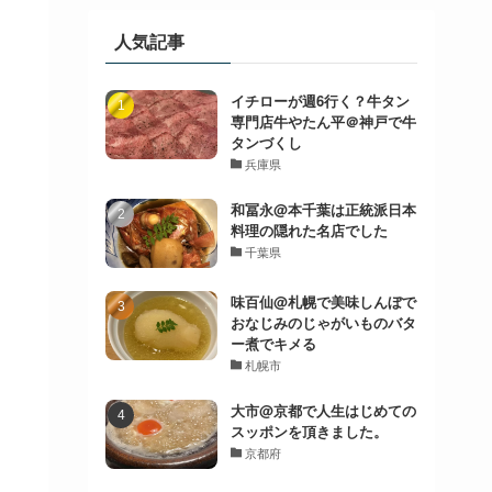
人気記事
イチローが週6行く？牛タン
専門店牛やたん平＠神戸で牛
タンづくし
兵庫県
和冨永@本千葉は正統派日本
料理の隠れた名店でした
千葉県
味百仙@札幌で美味しんぼで
おなじみのじゃがいものバタ
ー煮でキメる
札幌市
大市@京都で人生はじめての
スッポンを頂きました。
京都府