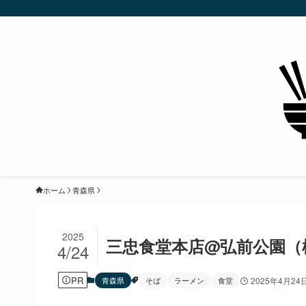
ホーム
青森県
2025
三忠食堂本店@弘前公園（
4/24
PR
青森県
そば
ラーメン
食堂
2025年4月24