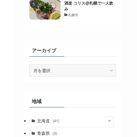
酒楽 コリス@札幌で一人飲
み
札幌市
アーカイブ
ア
ー
カ
イ
ブ
地域
北海道
(41)
(27)
青森県
(9)