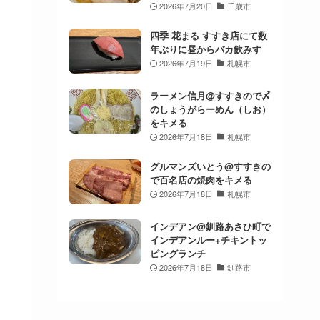
2026年7月20日
千歳市
四季 花まる すすき店にて数
年ぶりに昼からバカ飲みす
2026年7月19日
札幌市
ラーメン信月@すすきので〆
のしょうがらーめん（しお）
をキメる
2026年7月18日
札幌市
グルマンズいとう@すすきの
で百名店の焼肉をキメる
2026年7月18日
札幌市
インデアン@釧路あさひ町で
インデアンルー+チキントッ
ピングランチ
2026年7月18日
釧路市