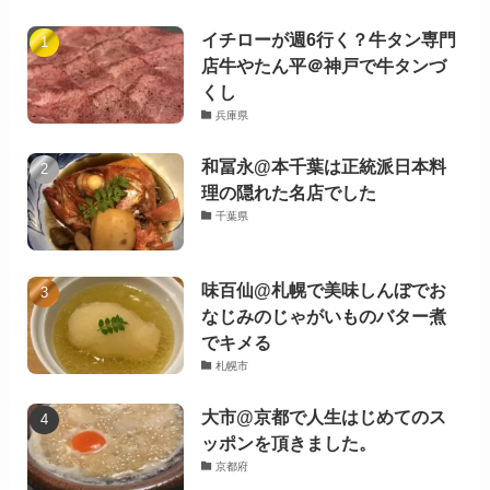
イチローが週6行く？牛タン専門
店牛やたん平＠神戸で牛タンづ
くし
兵庫県
和冨永@本千葉は正統派日本料
理の隠れた名店でした
千葉県
味百仙@札幌で美味しんぼでお
なじみのじゃがいものバター煮
でキメる
札幌市
大市@京都で人生はじめてのス
ッポンを頂きました。
京都府