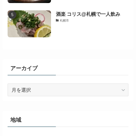
酒楽 コリス@札幌で一人飲み
札幌市
アーカイブ
ア
ー
カ
イ
ブ
地域