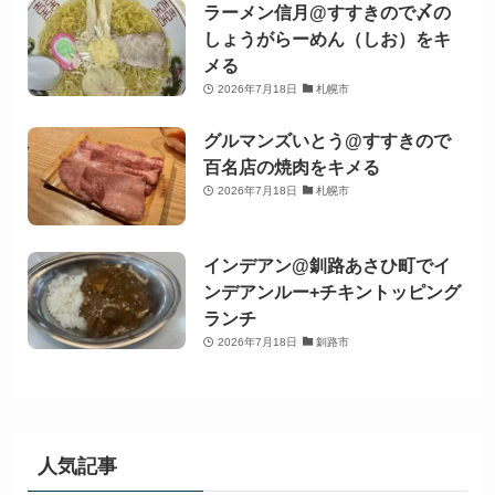
ラーメン信月@すすきので〆の
しょうがらーめん（しお）をキ
メる
2026年7月18日
札幌市
グルマンズいとう@すすきので
百名店の焼肉をキメる
2026年7月18日
札幌市
インデアン@釧路あさひ町でイ
ンデアンルー+チキントッピング
ランチ
2026年7月18日
釧路市
人気記事