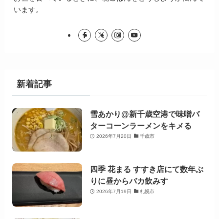
います。
新着記事
雪あかり@新千歳空港で味噌バ
ターコーンラーメンをキメる
2026年7月20日
千歳市
四季 花まる すすき店にて数年ぶ
りに昼からバカ飲みす
2026年7月19日
札幌市