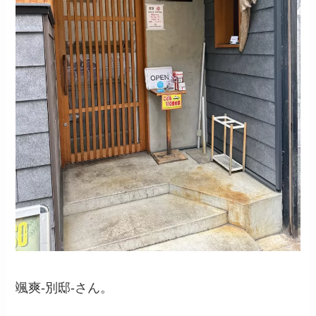
颯爽-別邸-さん。