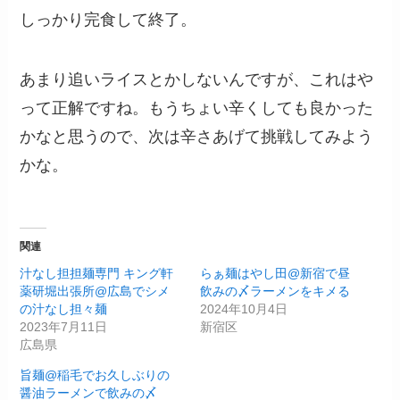
しっかり完食して終了。
あまり追いライスとかしないんですが、これはや
って正解ですね。もうちょい辛くしても良かった
かなと思うので、次は辛さあげて挑戦してみよう
かな。
関連
汁なし担担麺専門 キング軒
らぁ麺はやし田@新宿で昼
薬研堀出張所@広島でシメ
飲みの〆ラーメンをキメる
の汁なし担々麺
2024年10月4日
2023年7月11日
新宿区
広島県
旨麺@稲毛でお久しぶりの
醤油ラーメンで飲みの〆