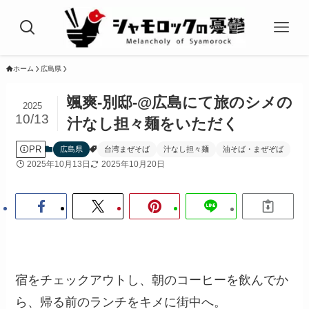
ホーム
広島県
颯爽-別邸-@広島にて旅のシメの
2025
10/13
汁なし担々麺をいただく
PR
広島県
台湾まぜそば
汁なし担々麺
油そば・まぜぞば
2025年10月13日
2025年10月20日
宿をチェックアウトし、朝のコーヒーを飲んでか
ら、帰る前のランチをキメに街中へ。