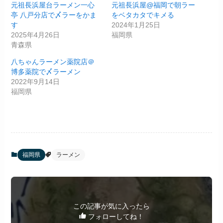
元祖長浜屋台ラーメン一心
元祖長浜屋@福岡で朝ラー
亭 八戸分店で〆ラーをかま
をベタカタでキメる
す
2024年1月25日
2025年4月26日
福岡県
青森県
八ちゃんラーメン薬院店＠
博多薬院で〆ラーメン
2022年9月14日
福岡県
福岡県
ラーメン
この記事が気に入ったら
フォローしてね！