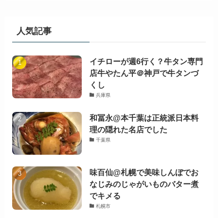
人気記事
イチローが週6行く？牛タン専門
店牛やたん平＠神戸で牛タンづ
くし
兵庫県
和冨永@本千葉は正統派日本料
理の隠れた名店でした
千葉県
味百仙@札幌で美味しんぼでお
なじみのじゃがいものバター煮
でキメる
札幌市