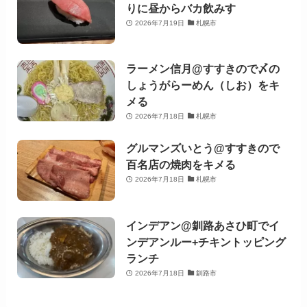
りに昼からバカ飲みす
2026年7月19日
札幌市
ラーメン信月@すすきので〆の
しょうがらーめん（しお）をキ
メる
2026年7月18日
札幌市
グルマンズいとう@すすきので
百名店の焼肉をキメる
2026年7月18日
札幌市
インデアン@釧路あさひ町でイ
ンデアンルー+チキントッピング
ランチ
2026年7月18日
釧路市