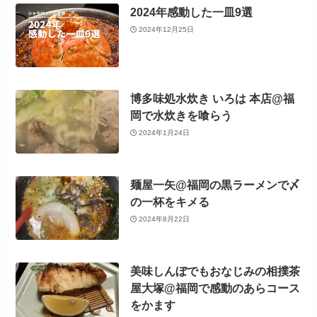
2024年感動した一皿9選
2024年12月25日
博多味処水炊き いろは 本店@福
岡で水炊きを喰らう
2024年1月24日
麺屋一矢@福岡の黒ラーメンで〆
の一杯をキメる
2024年8月22日
美味しんぼでもおなじみの相撲茶
屋大塚@福岡で感動のあらコース
をかます