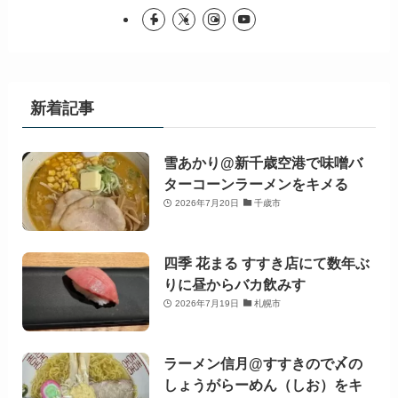
新着記事
雪あかり@新千歳空港で味噌バ
ターコーンラーメンをキメる
2026年7月20日
千歳市
四季 花まる すすき店にて数年ぶ
りに昼からバカ飲みす
2026年7月19日
札幌市
ラーメン信月@すすきので〆の
しょうがらーめん（しお）をキ