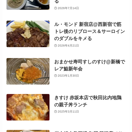
る
2026年7月14日
ル・モンド 新宿店@西新宿で筋
トレ後のリブロース＆サーロイン
のダブルをキメる
2026年4月21日
おまかせ寿司すしのすけ@新橋で
レア鮨新年会
2023年1月30日
きすけ 赤坂本店で秋田比内地鶏
の親子丼ランチ
2025年3月11日