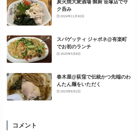
炭火焼大衆酒場 御厨 笹塚店でサ
ク呑み
2024年11月30日
スパゲッティ ジャポネ@有楽町
でお初のランチ
2025年5月8日
春木屋@荻窪で伝統かつ先端のわ
んたん麺をいただく
2023年8月2日
コメント