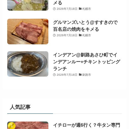
メる
2026年7月18日
札幌市
グルマンズいとう@すすきので
百名店の焼肉をキメる
2026年7月18日
札幌市
インデアン@釧路あさひ町でイ
ンデアンルー+チキントッピング
ランチ
2026年7月18日
釧路市
人気記事
イチローが週6行く？牛タン専門