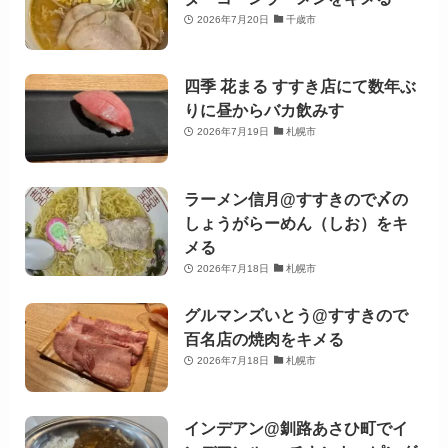
2026年7月20日
千歳市
四季 花まる すすき店にて数年ぶ
りに昼からバカ飲みす
2026年7月19日
札幌市
ラーメン信月@すすきので〆の
しょうがらーめん（しお）をキ
メる
2026年7月18日
札幌市
グルマンズいとう@すすきので
百名店の焼肉をキメる
2026年7月18日
札幌市
インデアン@釧路あさひ町でイ