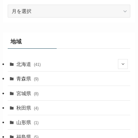
ア
ー
カ
イ
ブ
地域
北海道
(41)
(27)
青森県
(9)
(2)
宮城県
(8)
(1)
秋田県
(4)
(4)
山形県
(1)
(1)
福島県
(5)