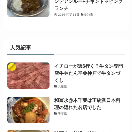
ンデアンルー+チキントッピング
ランチ
2026年7月18日
釧路市
人気記事
イチローが週6行く？牛タン専門
店牛やたん平＠神戸で牛タンづ
くし
兵庫県
和冨永@本千葉は正統派日本料
理の隠れた名店でした
千葉県