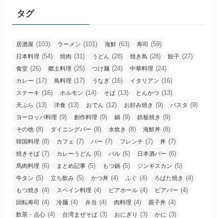
タグ
(103)
(101)
(63)
(59)
居酒屋
ラーメン
海鮮
寿司
(54)
(31)
(28)
(28)
(27)
日本料理
焼肉
うどん
焼き鳥
餃子
(26)
(25)
(24)
(24)
食堂
郷土料理
つけ麺
中華料理
(17)
(17)
(16)
(16)
カレー
鳥料理
うなぎ
イタリアン
(16)
(14)
(13)
(13)
ステーキ
ホルモン
そば
とんかつ
(13)
(13)
(12)
(9)
(9)
天ぷら
洋食
おでん
お好み焼き
パスタ
(9)
(9)
(9)
(9)
ヨーロッパ料理
創作料理
鍋
鉄板焼き
(8)
(8)
(8)
(8)
その他
ダイニングバー
水炊き
海鮮丼
(8)
(7)
(7)
(7)
(7)
韓国料理
カフェ
バー
フレンチ
丼
(7)
(6)
(6)
(6)
焼きそば
カレーうどん
バル
日本酒バー
(6)
(5)
(5)
(5)
馬肉料理
まとめ記事
もつ鍋
ジンギスカン
(5)
(5)
(4)
(4)
(4)
牛タン
立ち飲み
かつ丼
ふぐ
ろばた焼き
(4)
(4)
(4)
(4)
もつ焼き
スペイン料理
ビアホール
ビアバー
(4)
(4)
(4)
(4)
(4)
回転寿司
冷麺
弁当
肉料理
親子丼
(4)
(3)
(3)
(3)
飲茶・点心
台湾まぜそば
おにぎり
かに