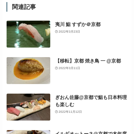
関連記事
夷川 鮨 すずか＠京都
2022年3月23日
【移転】京都 焼き鳥 一 @京都
2022年3月11日
ぎおん佐藤@京都で鮨も日本料理
も楽しむ
2022年11月12日
イルギオットーネ@京都で本年度