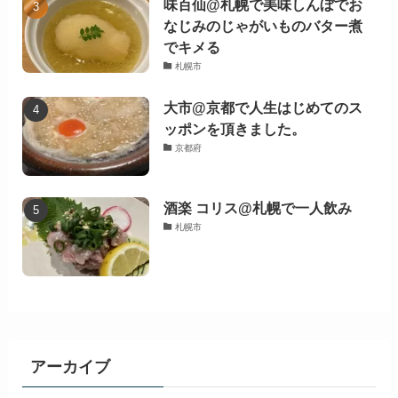
味百仙@札幌で美味しんぼでお
なじみのじゃがいものバター煮
でキメる
札幌市
大市@京都で人生はじめてのス
ッポンを頂きました。
京都府
酒楽 コリス@札幌で一人飲み
札幌市
アーカイブ