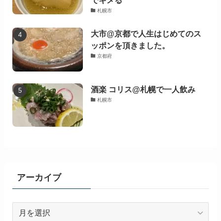
札幌市
大市@京都で人生はじめてのス
ッポンを頂きました。
京都府
酒楽 コリス@札幌で一人飲み
札幌市
アーカイブ
ア
ー