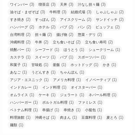
(3)
(3)
(3)
(3)
ワインバー
喫茶店
天丼
汁なし担々麺
(3)
(3)
(3)
(2)
油そば・まぜぞば
牛料理
結婚式場
しゃぶしゃぶ
(2)
(2)
(2)
(2)
すき焼き
すっぽん
アイスクリーム
サンドイッチ
(2)
(2)
(2)
(2)
(2)
ハンバーグ
ホテル
パブ
パン
ビュッフェ
(2)
(2)
(2)
(2)
台湾料理
担々麺
揚げ物
惣菜・デリ
(2)
(2)
(2)
(2)
沖縄料理
牛丼
立ち食いそば
立ち食い寿司
(1)
(1)
(1)
(1)
焼酎バー
シーフード
ほうとう
シュークリーム
(1)
(1)
(1)
(1)
カステラ
スイーツ
パプ
スポーツバー
(1)
(1)
(1)
(1)
(1)
和菓子
甘味処
釜飯
ホットドッグ
かき
(1)
(1)
(1)
あなご
うどんすき
ちゃんぽん
(1)
(1)
(1)
アジア・エスニック
アメリカ料理
イノベーティブ
(1)
(1)
(1)
インドカレー
インド料理
オイスターバー
(1)
(1)
(1)
(1)
オムライス
ケーキ
ジェラート
ネパール料理
(1)
(1)
(1)
ハンバーガー
ポルトガル料理
ファミレス
(1)
(1)
(1)
(1)
ベトナム料理
串揚げ
串焼き
小籠包
(1)
(1)
(1)
(1)
(1)
料理旅館
沖縄そば
肉まん
豆腐料理
麦とろ
(1)
麺類