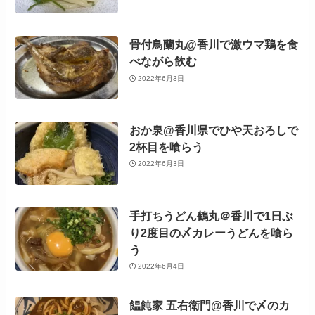
骨付鳥蘭丸@香川で激ウマ鶏を食
べながら飲む
2022年6月3日
おか泉@香川県でひや天おろしで
2杯目を喰らう
2022年6月3日
手打ちうどん鶴丸＠香川で1日ぶ
り2度目の〆カレーうどんを喰ら
う
2022年6月4日
饂飩家 五右衛門@香川で〆のカ