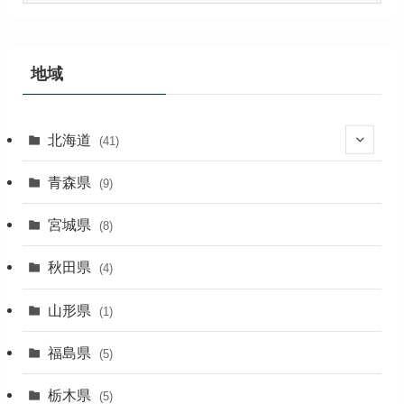
カ
イ
ブ
地域
北海道
(41)
(27)
青森県
(9)
(2)
宮城県
(8)
(1)
秋田県
(4)
(4)
山形県
(1)
(1)
福島県
(5)
(1)
栃木県
(5)