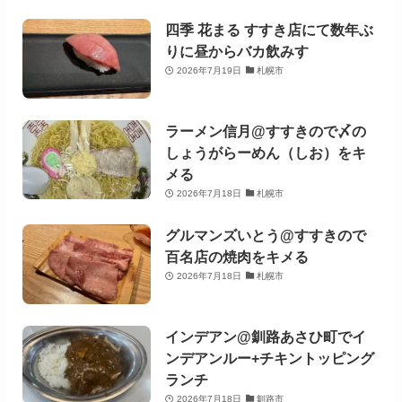
四季 花まる すすき店にて数年ぶ
りに昼からバカ飲みす
2026年7月19日
札幌市
ラーメン信月@すすきので〆の
しょうがらーめん（しお）をキ
メる
2026年7月18日
札幌市
グルマンズいとう@すすきので
百名店の焼肉をキメる
2026年7月18日
札幌市
インデアン@釧路あさひ町でイ
ンデアンルー+チキントッピング
ランチ
2026年7月18日
釧路市