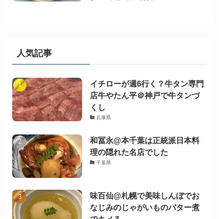
人気記事
イチローが週6行く？牛タン専門
店牛やたん平＠神戸で牛タンづ
くし
兵庫県
和冨永@本千葉は正統派日本料
理の隠れた名店でした
千葉県
味百仙@札幌で美味しんぼでお
なじみのじゃがいものバター煮
でキメる