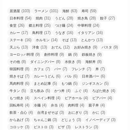
(103)
(101)
(63)
(59)
居酒屋
ラーメン
海鮮
寿司
(54)
(31)
(28)
(28)
(27)
日本料理
焼肉
うどん
焼き鳥
餃子
(26)
(25)
(24)
(24)
食堂
郷土料理
つけ麺
中華料理
(17)
(17)
(16)
(16)
カレー
鳥料理
うなぎ
イタリアン
(16)
(14)
(13)
(13)
ステーキ
ホルモン
そば
とんかつ
(13)
(13)
(12)
(9)
(9)
天ぷら
洋食
おでん
お好み焼き
パスタ
(9)
(9)
(9)
(9)
ヨーロッパ料理
創作料理
鍋
鉄板焼き
(8)
(8)
(8)
(8)
その他
ダイニングバー
水炊き
海鮮丼
(8)
(7)
(7)
(7)
(7)
韓国料理
カフェ
バー
フレンチ
丼
(7)
(6)
(6)
(6)
焼きそば
カレーうどん
バル
日本酒バー
(6)
(5)
(5)
(5)
馬肉料理
まとめ記事
もつ鍋
ジンギスカン
(5)
(5)
(4)
(4)
(4)
牛タン
立ち飲み
かつ丼
ふぐ
ろばた焼き
(4)
(4)
(4)
(4)
もつ焼き
スペイン料理
ビアホール
ビアバー
(4)
(4)
(4)
(4)
(4)
回転寿司
冷麺
弁当
肉料理
親子丼
(4)
(3)
(3)
(3)
飲茶・点心
台湾まぜそば
おにぎり
かに
(3)
(3)
(3)
(3)
からあげ
ちゃんこ鍋
どじょう
イノベーディブ
(3)
(3)
(3)
(3)
コロッケ
ビストロ
ピザ
レストラン