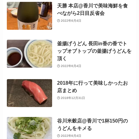
天勝 本店@香川で美味海鮮を食
べながら2日目反省会
2022年6月4日
釜揚げうどん 長田in香の香でト
ップオブトップの釜揚げうどんを
頂く
2022年6月4日
2018年に行って美味しかったお
店まとめ
2018年12月31日
谷川米穀店@香川で1杯150円の
うどんをキメる
2022年6月4日