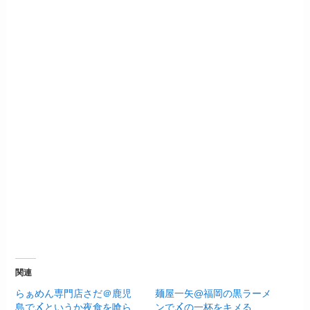
関連
らぁめん専門店さだ＠鹿児
麺屋一矢@福岡の黒ラーメ
島で〆というか夜食を喰ら
ンで〆の一杯をキメる