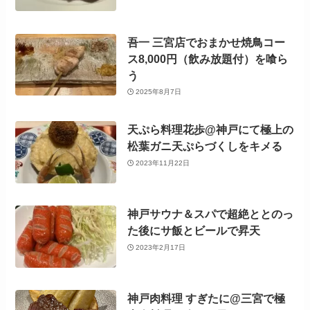
吾一 三宮店でおまかせ焼鳥コー
ス8,000円（飲み放題付）を喰ら
う
2025年8月7日
天ぷら料理花歩@神戸にて極上の
松葉ガニ天ぷらづくしをキメる
2023年11月22日
神戸サウナ＆スパで超絶ととのっ
た後にサ飯とビールで昇天
2023年2月17日
神戸肉料理 すぎたに@三宮で極