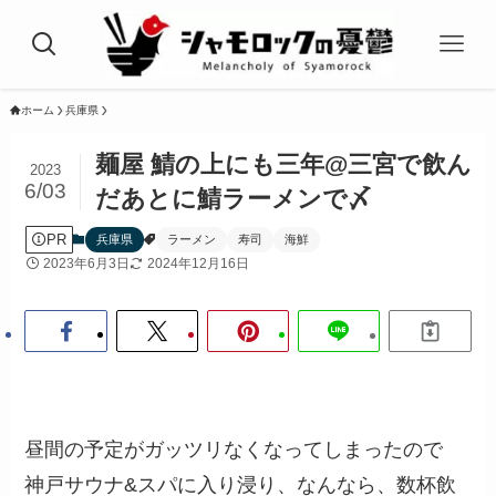
ホーム
兵庫県
麺屋 鯖の上にも三年@三宮で飲ん
2023
6/03
だあとに鯖ラーメンで〆
PR
兵庫県
ラーメン
寿司
海鮮
2023年6月3日
2024年12月16日
昼間の予定がガッツリなくなってしまったので
神戸サウナ&スパに入り浸り、なんなら、数杯飲