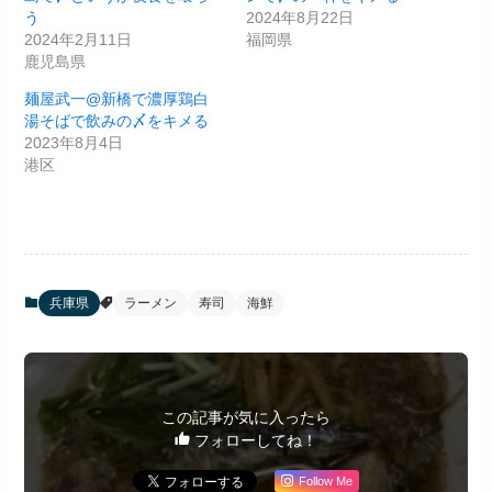
う
2024年8月22日
2024年2月11日
福岡県
鹿児島県
麺屋武一@新橋で濃厚鶏白
湯そばで飲みの〆をキメる
2023年8月4日
港区
兵庫県
ラーメン
寿司
海鮮
この記事が気に入ったら
フォローしてね！
Follow Me