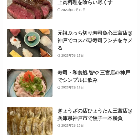
上肉料理を喰らい尽くす
2023年10月19日
元祖ぶっち切り寿司魚心三宮店@
神戸でコスパ◎寿司ランチをキメ
る
2023年5月17日
寿司・和食処 智や 三宮店@神戸
でシンプルに飲み
2023年2月18日
ぎょうざの店ひょうたん三宮店@
兵庫県神戸市で餃子一本勝負
2023年2月16日