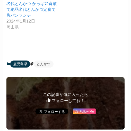
名代とんかつ かっぱ＠倉敷
で絶品名代とんかつ定食で
腹パンランチ
2024年1月12日
岡山県
鹿児島県
とんかつ
この記事が気に入ったら
フォローしてね！
Follow Me