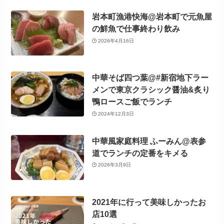
岩本町漁港快海@岩本町で元魚屋
の鮮魚で仕事終わり飲み
2026年4月16日
中華そば四つ葉@#新宿地下ラー
メンで東京クラシック醤油&炙り
鴨ロースご飯でランチ
2024年12月3日
中華風家庭料理 ふーみん@表参
道でランチの定番をキメる
2026年3月9日
2021年に行って美味しかったお
店10選