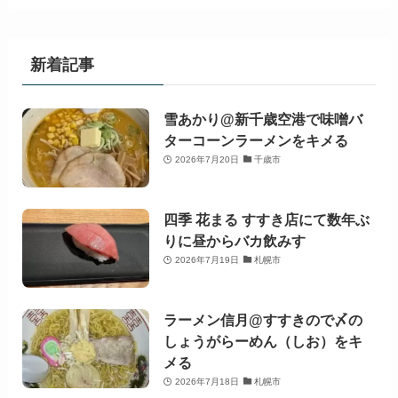
新着記事
雪あかり@新千歳空港で味噌バ
ターコーンラーメンをキメる
2026年7月20日
千歳市
四季 花まる すすき店にて数年ぶ
りに昼からバカ飲みす
2026年7月19日
札幌市
ラーメン信月@すすきので〆の
しょうがらーめん（しお）をキ
メる
2026年7月18日
札幌市