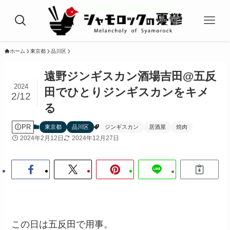
ホーム
東京都
品川区
遠野ジンギスカン酒場吉田@五反
2024
田でひとりジンギスカンをキメ
2/12
る
PR
東京都
品川区
ジンギスカン
居酒屋
焼肉
2024年2月12日
2024年12月27日
この日は五反田で用事。