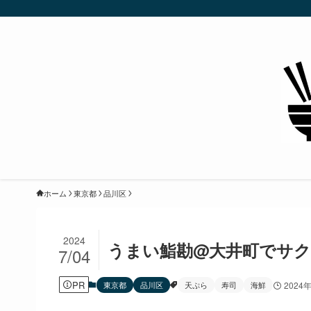
ホーム
東京都
品川区
2024
うまい鮨勘@大井町でサ
7/04
PR
東京都
品川区
天ぷら
寿司
海鮮
2024