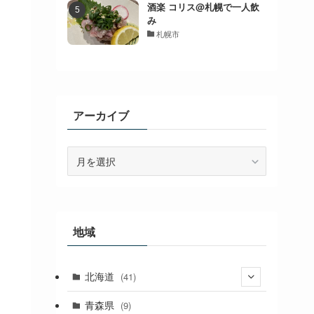
酒楽 コリス@札幌で一人飲
み
札幌市
アーカイブ
ア
ー
カ
イ
ブ
地域
北海道
(41)
(27)
青森県
(9)