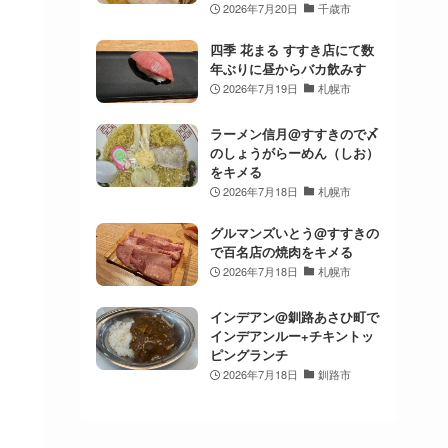
2026年7月20日
千歳市
四季 花まる すすき店にて数
年ぶりに昼からバカ飲みす
2026年7月19日
札幌市
ラーメン信月@すすきので〆
のしょうがらーめん（しお）
をキメる
2026年7月18日
札幌市
グルマンズいとう@すすきの
で百名店の焼肉をキメる
2026年7月18日
札幌市
インデアン@釧路あさひ町で
インデアンルー+チキントッ
ピングランチ
2026年7月18日
釧路市