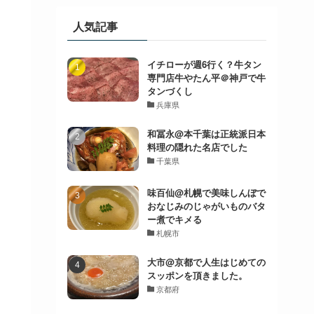
人気記事
イチローが週6行く？牛タン
専門店牛やたん平＠神戸で牛
タンづくし
兵庫県
和冨永@本千葉は正統派日本
料理の隠れた名店でした
千葉県
味百仙@札幌で美味しんぼで
おなじみのじゃがいものバタ
ー煮でキメる
札幌市
大市@京都で人生はじめての
スッポンを頂きました。
京都府