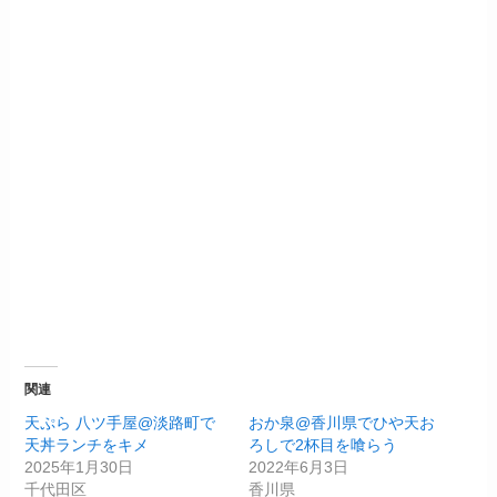
関連
天ぷら 八ツ手屋@淡路町で
おか泉@香川県でひや天お
天丼ランチをキメ
ろしで2杯目を喰らう
2025年1月30日
2022年6月3日
千代田区
香川県