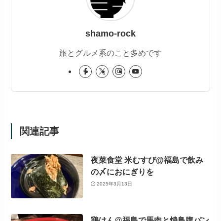
shamo-rock
旅とグルメ系のこと多めです
関連記事
夜菜食堂 米むすび@福島で飲み
の〆におにぎりを
2025年3月13日
鶏けん@福島で馬肉と焼鳥腹パン