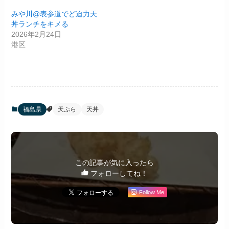
みや川@表参道でど迫力天
丼ランチをキメる
2026年2月24日
港区
福島県
天ぷら
天丼
この記事が気に入ったら
フォローしてね！
Follow Me