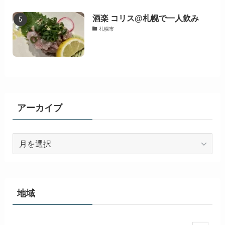
酒楽 コリス@札幌で一人飲み
札幌市
アーカイブ
ア
ー
カ
イ
ブ
地域