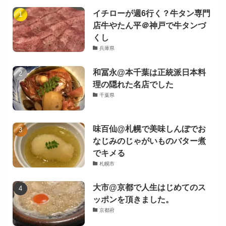
イチローが週6行く？牛タン専門
店牛やたん平＠神戸で牛タンづ
くし
兵庫県
和冨永@本千葉は正統派日本料
理の隠れた名店でした
千葉県
味百仙@札幌で美味しんぼでお
なじみのじゃがいものバター煮
でキメる
札幌市
大市@京都で人生はじめてのス
ッポンを頂きました。
京都府