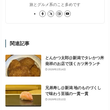
旅とグルメ系のこと多めです
関連記事
とんかつ太郎@新潟でタレかつ丼
発祥のお店で頂くカツ丼ランチ
2026年2月14日
兄弟寿し@新潟 地のものづくし
で味わう至福の一貫一貫
2026年2月12日