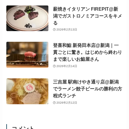
薪焼きイタリアン FIREPIT@新
潟でガストロノミアコースをキメ
る
2026年2月13日
登喜和鮨 新発田本店@新潟｜一
貫ごとに驚き。はじめから終わり
まで楽しいお鮨屋さん
2026年2月14日
三吉屋 駅南けやき通り店@新潟
でラーメン餃子ビールの勝利の方
程式ランチ
2026年2月12日
コメント