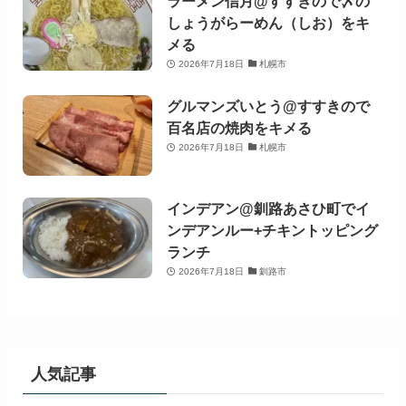
ラーメン信月@すすきので〆の
しょうがらーめん（しお）をキ
メる
2026年7月18日
札幌市
グルマンズいとう@すすきので
百名店の焼肉をキメる
2026年7月18日
札幌市
インデアン@釧路あさひ町でイ
ンデアンルー+チキントッピング
ランチ
2026年7月18日
釧路市
人気記事