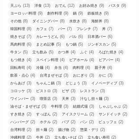
(13)
(13)
(12)
(9)
(9)
天ぷら
洋食
おでん
お好み焼き
パスタ
(9)
(9)
(9)
(9)
ヨーロッパ料理
創作料理
鍋
鉄板焼き
(8)
(8)
(8)
(8)
その他
ダイニングバー
水炊き
海鮮丼
(8)
(7)
(7)
(7)
(7)
韓国料理
カフェ
バー
フレンチ
丼
(7)
(6)
(6)
(6)
焼きそば
カレーうどん
バル
日本酒バー
(6)
(5)
(5)
(5)
馬肉料理
まとめ記事
もつ鍋
ジンギスカン
(5)
(5)
(4)
(4)
(4)
牛タン
立ち飲み
かつ丼
ふぐ
ろばた焼き
(4)
(4)
(4)
(4)
もつ焼き
スペイン料理
ビアホール
ビアバー
(4)
(4)
(4)
(4)
(4)
回転寿司
冷麺
弁当
肉料理
親子丼
(4)
(3)
(3)
(3)
飲茶・点心
台湾まぜそば
おにぎり
かに
(3)
(3)
(3)
(3)
からあげ
ちゃんこ鍋
どじょう
イノベーディブ
(3)
(3)
(3)
(3)
コロッケ
ビストロ
ピザ
レストラン
(3)
(3)
(3)
(3)
ワインバー
喫茶店
天丼
汁なし担々麺
(3)
(3)
(3)
(2)
油そば・まぜぞば
牛料理
結婚式場
しゃぶしゃぶ
(2)
(2)
(2)
(2)
すき焼き
すっぽん
アイスクリーム
サンドイッチ
(2)
(2)
(2)
(2)
(2)
ハンバーグ
ホテル
パブ
パン
ビュッフェ
(2)
(2)
(2)
(2)
台湾料理
担々麺
揚げ物
惣菜・デリ
(2)
(2)
(2)
(2)
沖縄料理
牛丼
立ち食いそば
立ち食い寿司