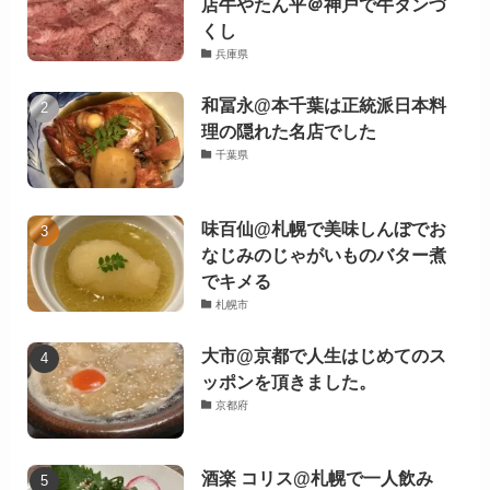
店牛やたん平＠神戸で牛タンづ
くし
兵庫県
和冨永@本千葉は正統派日本料
理の隠れた名店でした
千葉県
味百仙@札幌で美味しんぼでお
なじみのじゃがいものバター煮
でキメる
札幌市
大市@京都で人生はじめてのス
ッポンを頂きました。
京都府
酒楽 コリス@札幌で一人飲み