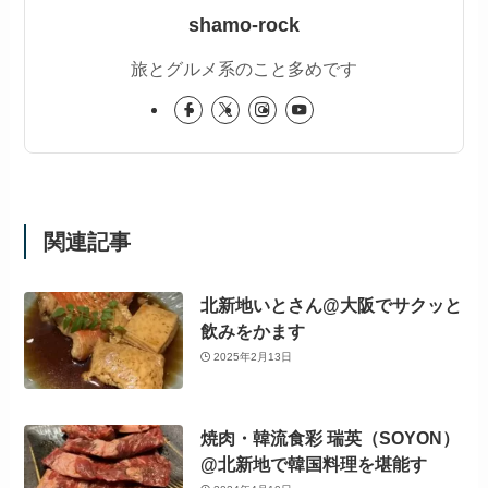
shamo-rock
旅とグルメ系のこと多めです
関連記事
北新地いとさん@大阪でサクッと
飲みをかます
2025年2月13日
焼肉・韓流食彩 瑞英（SOYON）
@北新地で韓国料理を堪能す