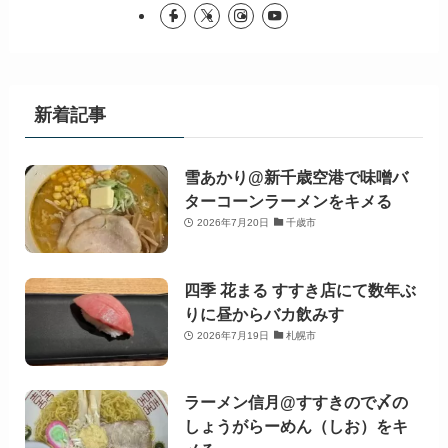
新着記事
雪あかり@新千歳空港で味噌バ
ターコーンラーメンをキメる
2026年7月20日
千歳市
四季 花まる すすき店にて数年ぶ
りに昼からバカ飲みす
2026年7月19日
札幌市
ラーメン信月@すすきので〆の
しょうがらーめん（しお）をキ