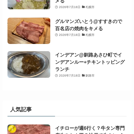
メる
2026年7月18日
札幌市
グルマンズいとう@すすきので
百名店の焼肉をキメる
2026年7月18日
札幌市
インデアン@釧路あさひ町でイ
ンデアンルー+チキントッピング
ランチ
2026年7月18日
釧路市
人気記事
イチローが週6行く？牛タン専門