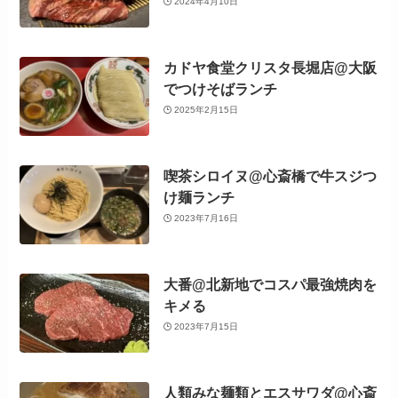
2024年4月10日
カドヤ食堂クリスタ長堀店@大阪
でつけそばランチ
2025年2月15日
喫茶シロイヌ@心斎橋で牛スジつ
け麺ランチ
2023年7月16日
大番@北新地でコスパ最強焼肉を
キメる
2023年7月15日
人類みな麺類とエスサワダ@心斎