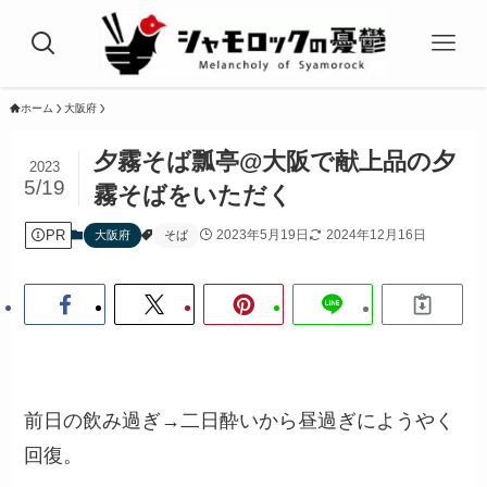
ホーム
大阪府
夕霧そば瓢亭@大阪で献上品の夕
2023
5/19
霧そばをいただく
PR
2023年5月19日
2024年12月16日
大阪府
そば
前日の飲み過ぎ→二日酔いから昼過ぎにようやく
回復。