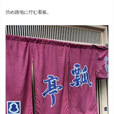
渋め路地に佇む看板。