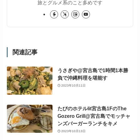
旅とグルメ系のこと多めです
関連記事
うさぎや@宮古島で1時間1本勝
負で沖縄料理を堪能す
2023年10月11日
たびのホテルlit宮古島1FのThe
Gozero Grill@宮古島でモッチャ
ンズバーガーランチをキメ
2023年10月13日