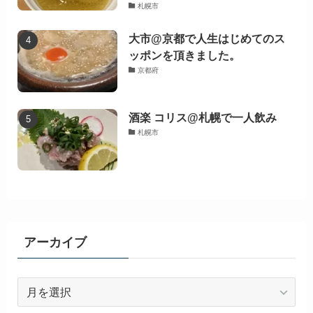
札幌市
大市@京都で人生はじめてのス
ッポンを頂きました。
京都府
酒楽 コリス@札幌で一人飲み
札幌市
アーカイブ
ア
ー