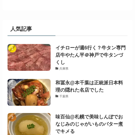
人気記事
イチローが週6行く？牛タン専門
店牛やたん平＠神戸で牛タンづ
くし
兵庫県
和冨永@本千葉は正統派日本料
理の隠れた名店でした
千葉県
味百仙@札幌で美味しんぼでお
なじみのじゃがいものバター煮
でキメる