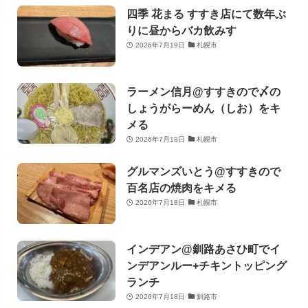
四季 花まる すすき店にて数年ぶ
りに昼からバカ飲みす
2026年7月19日
札幌市
ラーメン信月@すすきので〆の
しょうがらーめん（しお）をキ
メる
2026年7月18日
札幌市
グルマンズいとう@すすきので
百名店の焼肉をキメる
2026年7月18日
札幌市
インデアン@釧路あさひ町でイ
ンデアンルー+チキントッピング
ランチ
2026年7月18日
釧路市