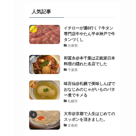
人気記事
イチローが週6行く？牛タン
専門店牛やたん平＠神戸で牛
タンづくし
兵庫県
和冨永@本千葉は正統派日本
料理の隠れた名店でした
千葉県
味百仙@札幌で美味しんぼで
おなじみのじゃがいものバタ
ー煮でキメる
札幌市
大市@京都で人生はじめての
スッポンを頂きました。
京都府