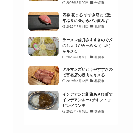
2026年7月20日
千歳市
四季 花まる すすき店にて数
年ぶりに昼からバカ飲みす
2026年7月19日
札幌市
ラーメン信月@すすきので〆
のしょうがらーめん（しお）
をキメる
2026年7月18日
札幌市
グルマンズいとう@すすきの
で百名店の焼肉をキメる
2026年7月18日
札幌市
インデアン@釧路あさひ町で
インデアンルー+チキントッ
ピングランチ
2026年7月18日
釧路市