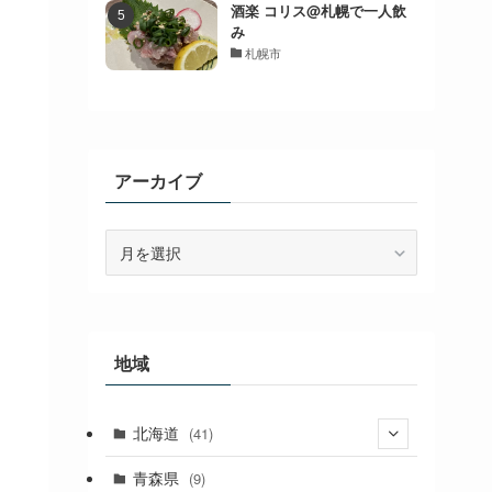
酒楽 コリス@札幌で一人飲
み
札幌市
アーカイブ
ア
ー
カ
イ
ブ
地域
北海道
(41)
(27)
青森県
(9)