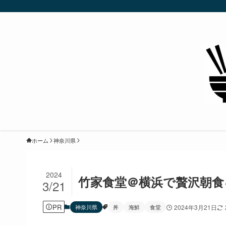
ホーム
神奈川県
2024
竹家食堂＠横浜で贅沢朝食
3/21
PR
神奈川県
丼
海鮮
食堂
2024年3月21日