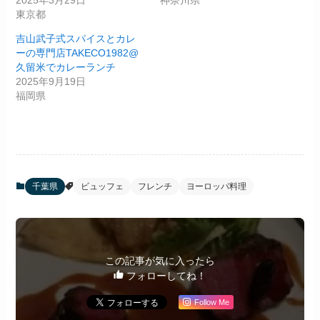
2025年3月29日
神奈川県
東京都
吉山武子式スパイスとカレ
ーの専門店TAKECO1982@
久留米でカレーランチ
2025年9月19日
福岡県
千葉県
ビュッフェ
フレンチ
ヨーロッパ料理
この記事が気に入ったら
フォローしてね！
Follow Me