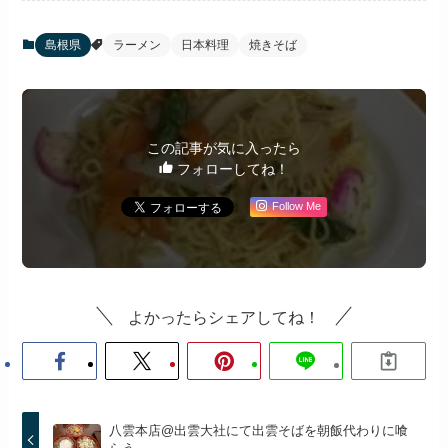
島根県
ラーメン
日本料理
焼きそば
この記事が気に入ったら
フォローしてね！
Follow Me
よかったらシェアしてね！
八雲本店@出雲大社にて出雲そばを朝飯代わりに喰