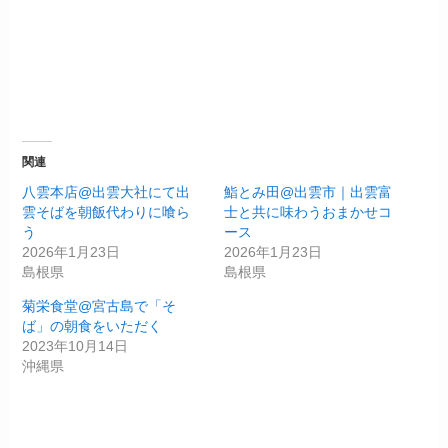
関連
八雲本店@出雲大社にて出
鮨とみ田@出雲市｜出雲富
雲そばを朝飯代わりに喰ら
士と共に味わうおまかせコ
う
ース
2026年1月23日
2026年1月23日
島根県
島根県
菊栄食堂@宮古島で「そ
ば」の朝食をいただく
2023年10月14日
沖縄県