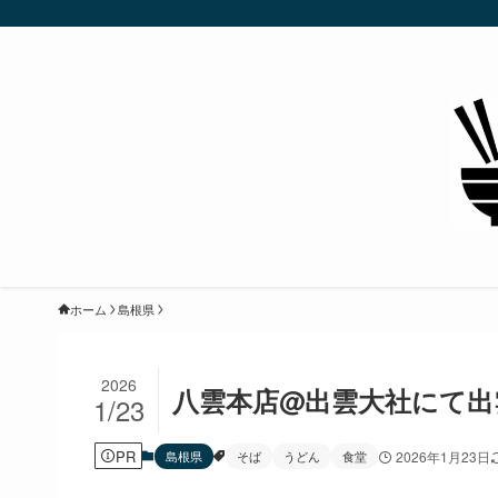
ホーム
島根県
2026
八雲本店@出雲大社にて出
1/23
PR
島根県
そば
うどん
食堂
2026年1月23日