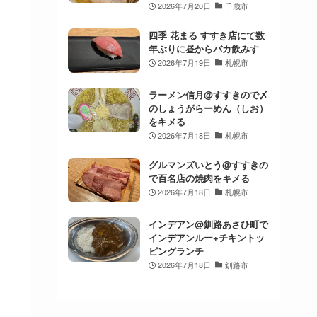
2026年7月20日
千歳市
四季 花まる すすき店にて数
年ぶりに昼からバカ飲みす
2026年7月19日
札幌市
ラーメン信月@すすきので〆
のしょうがらーめん（しお）
をキメる
2026年7月18日
札幌市
グルマンズいとう@すすきの
で百名店の焼肉をキメる
2026年7月18日
札幌市
インデアン@釧路あさひ町で
インデアンルー+チキントッ
ピングランチ
2026年7月18日
釧路市