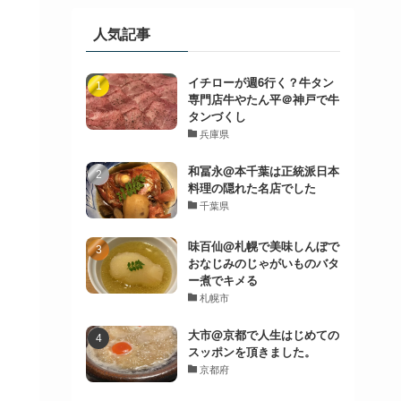
人気記事
イチローが週6行く？牛タン
専門店牛やたん平＠神戸で牛
タンづくし
兵庫県
和冨永@本千葉は正統派日本
料理の隠れた名店でした
千葉県
味百仙@札幌で美味しんぼで
おなじみのじゃがいものバタ
ー煮でキメる
札幌市
大市@京都で人生はじめての
スッポンを頂きました。
京都府