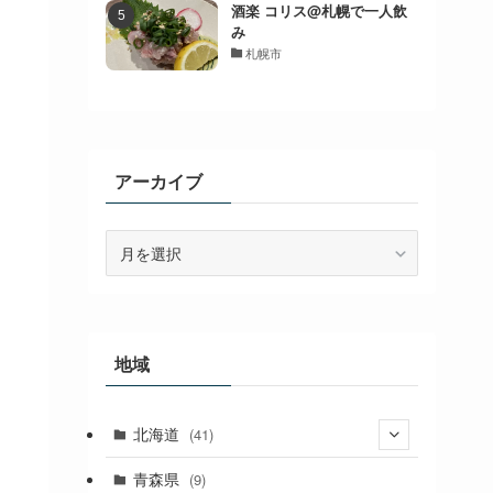
酒楽 コリス@札幌で一人飲
み
札幌市
アーカイブ
ア
ー
カ
イ
ブ
地域
北海道
(41)
(27)
青森県
(9)