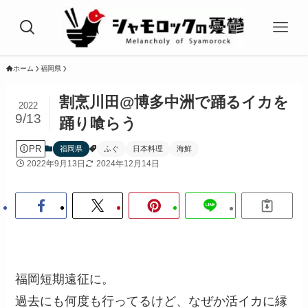
ホーム
福岡県
割烹川田@博多中洲で踊るイカを
2022
9/13
踊り喰らう
PR
福岡県
ふぐ
日本料理
海鮮
2022年9月13日
2024年12月14日
福岡短期遠征に。
過去にも何度も行ってるけど、なぜか活イカに縁