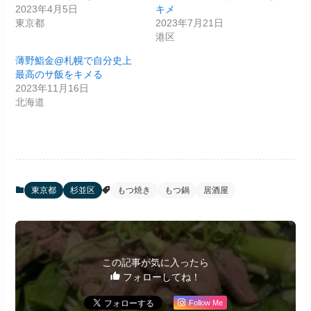
2023年4月5日
キメ
東京都
2023年7月21日
港区
薄野鮨金@札幌で自分史上
最高のサ飯をキメる
2023年11月16日
北海道
東京都
杉並区
もつ焼き
もつ鍋
居酒屋
この記事が気に入ったら
フォローしてね！
Follow Me