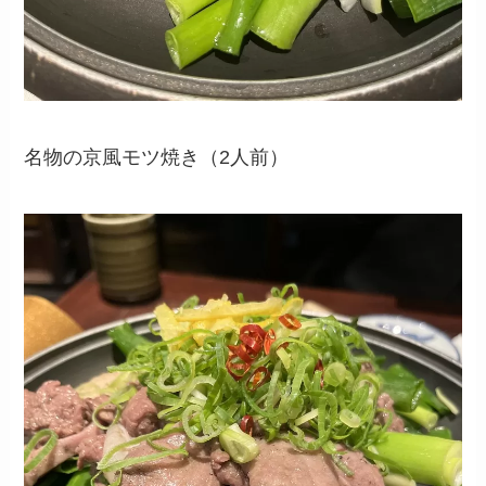
名物の京風モツ焼き（2人前）