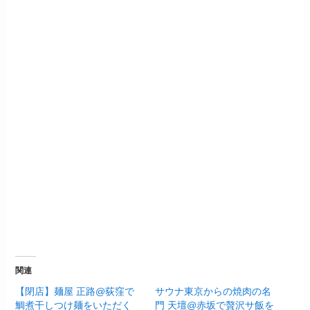
関連
【閉店】麺屋 正路@荻窪で
サウナ東京からの焼肉の名
鯛煮干しつけ麺をいただく
門 天壇@赤坂で贅沢サ飯を