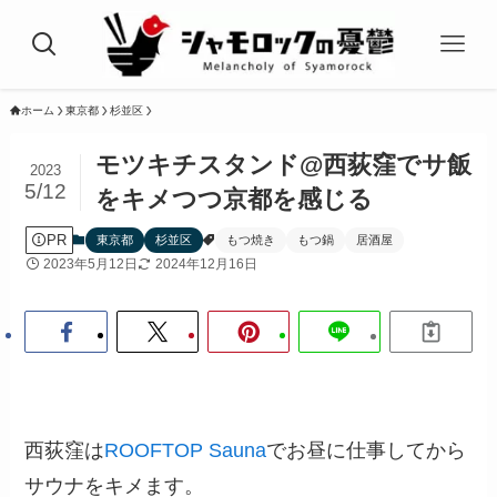
ホーム
東京都
杉並区
モツキチスタンド@西荻窪でサ飯
2023
5/12
をキメつつ京都を感じる
PR
東京都
杉並区
もつ焼き
もつ鍋
居酒屋
2023年5月12日
2024年12月16日
西荻窪は
ROOFTOP Sauna
でお昼に仕事してから
サウナをキメます。