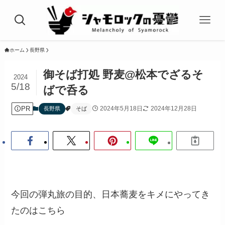
ホーム
長野県
御そば打処 野麦@松本でざるそ
2024
5/18
ばで呑る
PR
2024年5月18日
2024年12月28日
長野県
そば
今回の弾丸旅の目的、日本蕎麦をキメにやってき
たのはこちら