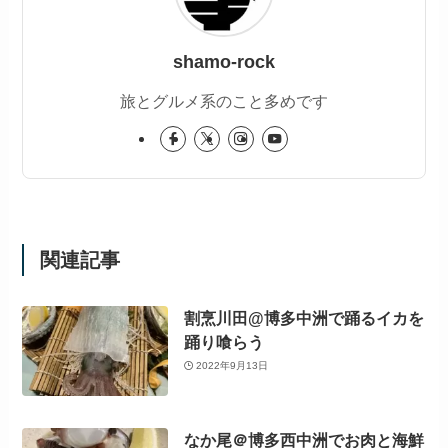
shamo-rock
旅とグルメ系のこと多めです
関連記事
割烹川田@博多中洲で踊るイカを
踊り喰らう
2022年9月13日
なか尾＠博多西中洲でお肉と海鮮