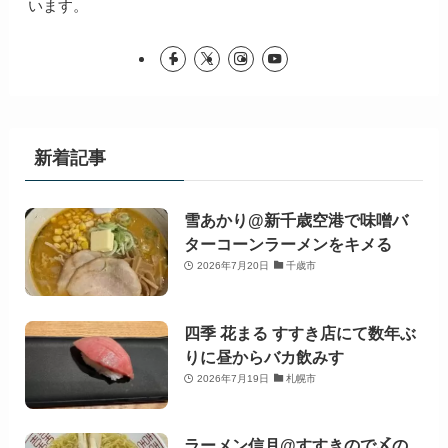
います。
新着記事
雪あかり@新千歳空港で味噌バ
ターコーンラーメンをキメる
2026年7月20日
千歳市
四季 花まる すすき店にて数年ぶ
りに昼からバカ飲みす
2026年7月19日
札幌市
ラーメン信月@すすきので〆の