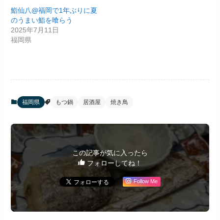
鮨仙八@福岡で1年ぶりに夏
のうまい鮨を喰らう
2025年7月11日
福岡県
福岡県
もつ鍋
居酒屋
焼き鳥
この記事が気に入ったら
フォローしてね！
Follow Me