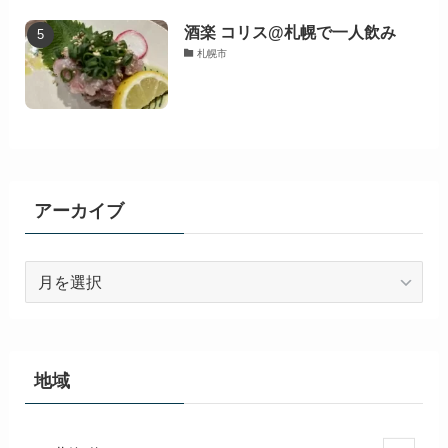
酒楽 コリス@札幌で一人飲み
札幌市
アーカイブ
ア
ー
カ
イ
ブ
地域