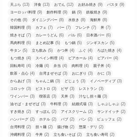
(13)
(13)
(12)
(9)
(9)
天ぷら
洋食
おでん
お好み焼き
パスタ
(9)
(9)
(9)
(9)
ヨーロッパ料理
創作料理
鍋
鉄板焼き
(8)
(8)
(8)
(8)
その他
ダイニングバー
水炊き
海鮮丼
(8)
(7)
(7)
(7)
(7)
韓国料理
カフェ
バー
フレンチ
丼
(7)
(6)
(6)
(6)
焼きそば
カレーうどん
バル
日本酒バー
(6)
(5)
(5)
(5)
馬肉料理
まとめ記事
もつ鍋
ジンギスカン
(5)
(5)
(4)
(4)
(4)
牛タン
立ち飲み
かつ丼
ふぐ
ろばた焼き
(4)
(4)
(4)
(4)
もつ焼き
スペイン料理
ビアホール
ビアバー
(4)
(4)
(4)
(4)
(4)
回転寿司
冷麺
弁当
肉料理
親子丼
(4)
(3)
(3)
(3)
飲茶・点心
台湾まぜそば
おにぎり
かに
(3)
(3)
(3)
(3)
からあげ
ちゃんこ鍋
どじょう
イノベーディブ
(3)
(3)
(3)
(3)
コロッケ
ビストロ
ピザ
レストラン
(3)
(3)
(3)
(3)
ワインバー
喫茶店
天丼
汁なし担々麺
(3)
(3)
(3)
(2)
油そば・まぜぞば
牛料理
結婚式場
しゃぶしゃぶ
(2)
(2)
(2)
(2)
すき焼き
すっぽん
アイスクリーム
サンドイッチ
(2)
(2)
(2)
(2)
(2)
ハンバーグ
ホテル
パブ
パン
ビュッフェ
(2)
(2)
(2)
(2)
台湾料理
担々麺
揚げ物
惣菜・デリ
(2)
(2)
(2)
(2)
沖縄料理
牛丼
立ち食いそば
立ち食い寿司