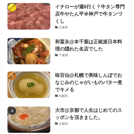
イチローが週6行く？牛タン専門
店牛やたん平＠神戸で牛タンづ
くし
兵庫県
和冨永@本千葉は正統派日本料
理の隠れた名店でした
千葉県
味百仙@札幌で美味しんぼでお
なじみのじゃがいものバター煮
でキメる
札幌市
大市@京都で人生はじめてのス
ッポンを頂きました。
京都府