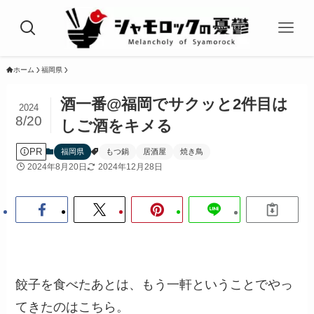
ホーム
福岡県
酒一番@福岡でサクッと2件目は
2024
8/20
しご酒をキメる
PR
福岡県
もつ鍋
居酒屋
焼き鳥
2024年8月20日
2024年12月28日
餃子を食べたあとは、もう一軒ということでやっ
てきたのはこちら。