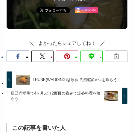
Follow Me
よかったらシェアしてね！
TRUNK(WEDDING)@原宿で披露宴メシを喰らう
辰巳@稲毛で4ヶ月ぶり2度目の呑みで爆盛料理を喰
らう
この記事を書いた人