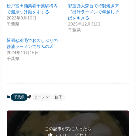
松戸富田麺業@千葉駅構内
彩蓮@大森台で特製焼きア
で濃厚つけ麺をすする
ゴ出汁ラーメンで年越しそ
2022年9月16日
ばをキメる
千葉県
2025年12月31日
千葉県
旨麺@稲毛でお久しぶりの
醤油ラーメンで飲みの〆
2024年11月16日
千葉県
千葉県
ラーメン
餃子
この記事が気に入ったら
フォローしてね！