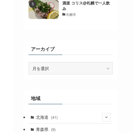
酒楽 コリス@札幌で一人飲
み
札幌市
アーカイブ
ア
ー
カ
イ
ブ
地域
北海道
(41)
(27)
青森県
(9)