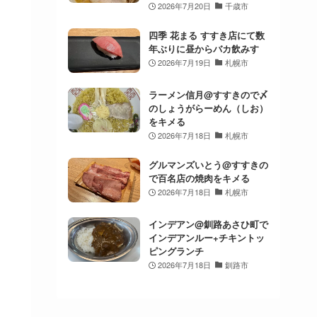
2026年7月20日
千歳市
四季 花まる すすき店にて数
年ぶりに昼からバカ飲みす
2026年7月19日
札幌市
ラーメン信月@すすきので〆
のしょうがらーめん（しお）
をキメる
2026年7月18日
札幌市
グルマンズいとう@すすきの
で百名店の焼肉をキメる
2026年7月18日
札幌市
インデアン@釧路あさひ町で
インデアンルー+チキントッ
ピングランチ
2026年7月18日
釧路市