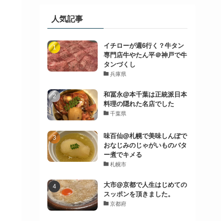
人気記事
イチローが週6行く？牛タン
専門店牛やたん平＠神戸で牛
タンづくし
兵庫県
和冨永@本千葉は正統派日本
料理の隠れた名店でした
千葉県
味百仙@札幌で美味しんぼで
おなじみのじゃがいものバタ
ー煮でキメる
札幌市
大市@京都で人生はじめての
スッポンを頂きました。
京都府