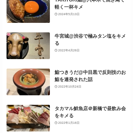
軽く一杯キメ
2024年5月13日
牛宮城@渋谷で極みタン塩をキメ
る
2022年4月26日
鮨つきうだ@中目黒で反則技のお
鮨を連発された話
2022年10月24日
タカマル鮮魚店＠新橋で昼飲み会
をキメる
2022年1月16日