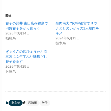
関連
餃子の照井 東口店@福島で
焼肉南大門＠宇都宮でサウ
円盤餃子をかっ食らう
ナととのいからの1人焼肉を
2025年3月14日
キメ
福島県
2024年6月19日
栃木県
ぎょうざの店ひょうたん@
三宮に２年半ぶり味噌だれ
餃子を食す
2025年6月28日
兵庫県
東京都
居酒屋
餃子