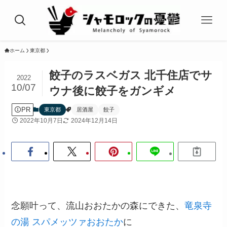
ホーム
東京都
餃子のラスベガス 北千住店でサ
2022
10/07
ウナ後に餃子をガンギメ
PR
東京都
居酒屋
餃子
2022年10月7日
2024年12月14日
念願叶って、流山おおたかの森にできた、
竜泉寺
の湯 スパメッツァおおたか
に