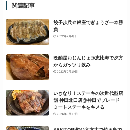
関連記事
餃子歩兵＠銀座でぎょうざ一本勝
負
2022年2月4日
晩酌屋おじんじょ@恵比寿で夕方
からガッツリ飲み
2022年9月10日
いきなり！ステーキの次世代型店
舗 神田北口店@神田でブレード
ミートステーキをキメる
2026年3月17日
YAKITORI燃@六本木で焼き鳥で