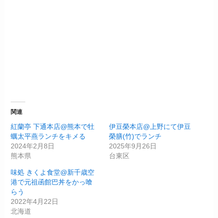
関連
紅蘭亭 下通本店@熊本で牡
伊豆榮本店@上野にて伊豆
蠣太平燕ランチをキメる
榮膳(竹)でランチ
2024年2月8日
2025年9月26日
熊本県
台東区
味処 きくよ食堂@新千歳空
港で元祖函館巴丼をかっ喰
らう
2022年4月22日
北海道