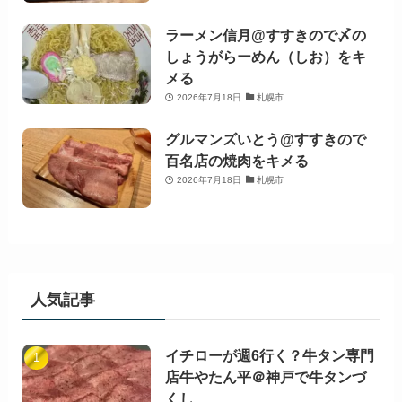
ラーメン信月@すすきので〆の
しょうがらーめん（しお）をキ
メる
2026年7月18日
札幌市
グルマンズいとう@すすきので
百名店の焼肉をキメる
2026年7月18日
札幌市
人気記事
イチローが週6行く？牛タン専門
店牛やたん平＠神戸で牛タンづ
くし