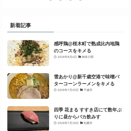
新着記事
感呼鶏@桜木町で熟成比内地鶏
のコースをキメる
2026年8月4日
神奈川県
雪あかり@新千歳空港で味噌バ
ターコーンラーメンをキメる
2026年7月20日
千歳市
四季 花まる すすき店にて数年ぶ
りに昼からバカ飲みす
2026年7月19日
札幌市